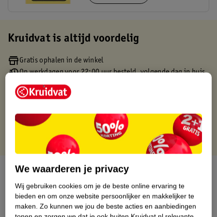
Kruidvat is altijd voordelig
Gratis ophalen in de winkel
Op werkdagen voor 22:00 uur besteld, volgende dag in huis
Gratis thuisbezorgd vanaf 50.00
Gratis retourneren binnen 30 dagen
Gratis punten met je Kruidvat kaart
We waarderen je privacy
Over dit product
Wij gebruiken cookies om je de beste online ervaring te
Productinformatie
bieden en om onze website persoonlijker en makkelijker te
maken.
Zo kunnen we jou de beste acties en aanbiedingen
tonen en zorgen we dat je ook buiten Kruidvat.nl relevante