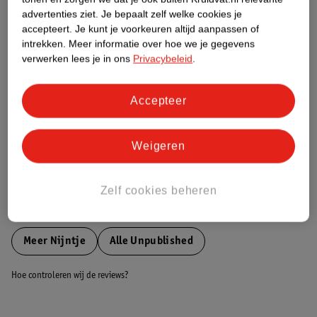
Etiketinformatie
advertenties ziet.
Je bepaalt zelf welke cookies je
accepteert.
Je kunt je voorkeuren altijd aanpassen of
intrekken.
Meer informatie over hoe we je gegevens
Nature Impact Score
verwerken lees je in ons
Privacybeleid
.
Dit product heeft (nog) geen Nature
Impact Score.
Meer informatie
Accepteer
Weigeren
Bestel & Bezorginformatie
Zelf cookies beheren
Bekijk ook
Meer
Nijntje
Alle Unpublished
Hoe controleren wij de reviews?