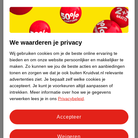
We waarderen je privacy
33
.
49
33
.
49
Wij gebruiken cookies om je de beste online ervaring te
Nicorette Classic 2mg
Nicorette Menthol Mint
bieden en om onze website persoonlijker en makkelijker te
Suikervrije Kauwgom
4mg Suikervrije
maken.
Zo kunnen we jou de beste acties en aanbiedingen
Geneesmiddel - 105
Kauwgom
Geneesmiddel - 105
tonen en zorgen we dat je ook buiten Kruidvat.nl relevante
advertenties ziet.
Je bepaalt zelf welke cookies je
stuks
stuks
accepteert.
Je kunt je voorkeuren altijd aanpassen of
intrekken.
Meer informatie over hoe we je gegevens
verwerken lees je in ons
Privacybeleid
.
Accepteer
Advies door Kruidvat
Weigeren