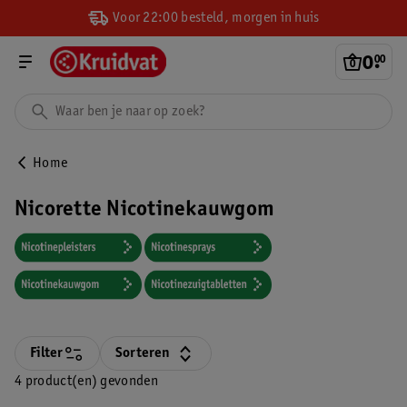
Voor 22:00 besteld, morgen in huis
0
.
00
Home
Nicorette Nicotinekauwgom
Filter
Sorteren
4 product(en) gevonden