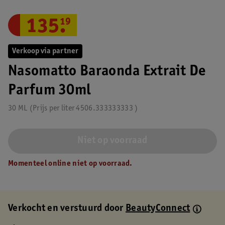
135
.
19
Verkoop via partner
Nasomatto Baraonda Extrait De
Parfum 30ml
30 ML
Prijs per
liter
4506.333333333
Niet op voorraad
Momenteel online niet op voorraad.
Verkocht en verstuurd door
BeautyConnect