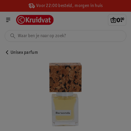
Voor 22:00 besteld, morgen in huis
0
.
00
Unisex parfum