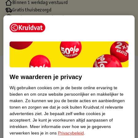
Binnen 1 werkdag verstuurd
Gratis thuisbezorgd
Gratis retourneren via verkooppartner.
Gratis punten met je Kruidvat kaart
Over dit product
We waarderen je privacy
Productinformatie
Wij gebruiken cookies om je de beste online ervaring te
bieden en om onze website persoonlijker en makkelijker te
Nature Impact Score
maken.
Zo kunnen we jou de beste acties en aanbiedingen
tonen en zorgen we dat je ook buiten Kruidvat.nl relevante
Dit product heeft (nog) geen Nature
advertenties ziet.
Je bepaalt zelf welke cookies je
Impact Score.
accepteert.
Je kunt je voorkeuren altijd aanpassen of
Meer informatie
intrekken.
Meer informatie over hoe we je gegevens
verwerken lees je in ons
Privacybeleid
.