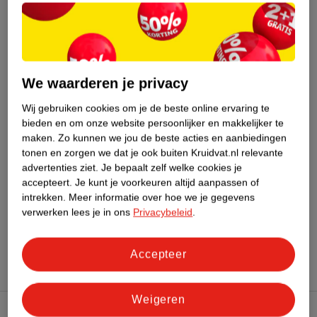
Nature Impact Score
Dit product heeft (nog) geen Nature
Impact Score.
Meer informatie
We waarderen je privacy
Wij gebruiken cookies om je de beste online ervaring te
Bestel & Bezorginformatie
bieden en om onze website persoonlijker en makkelijker te
maken.
Zo kunnen we jou de beste acties en aanbiedingen
tonen en zorgen we dat je ook buiten Kruidvat.nl relevante
Bekijk ook
advertenties ziet.
Je bepaalt zelf welke cookies je
accepteert.
Je kunt je voorkeuren altijd aanpassen of
intrekken.
Meer informatie over hoe we je gegevens
Meer
NailPerfect
Alle Nagellakremover
verwerken lees je in ons
Privacybeleid
.
Hoe controleren wij de reviews?
Accepteer
Weigeren