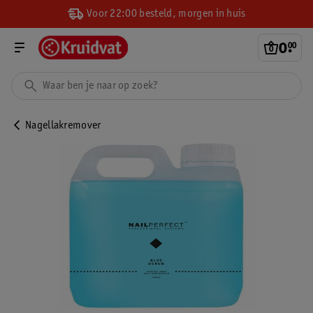
Voor 22:00 besteld, morgen in huis
0
.
00
Nagellakremover