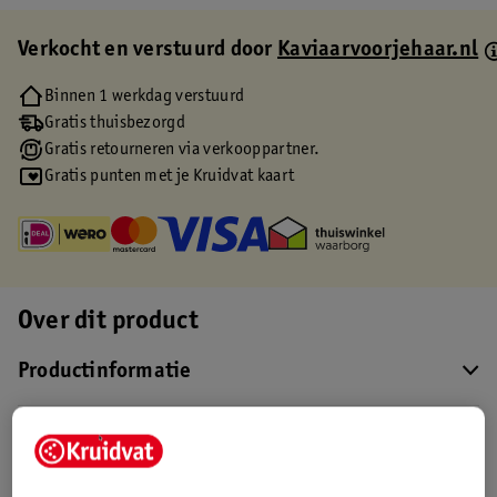
Verkocht en verstuurd door
Kaviaarvoorjehaar.nl
Binnen 1 werkdag verstuurd
Gratis thuisbezorgd
Gratis retourneren via verkooppartner.
Gratis punten met je Kruidvat kaart
Over dit product
Productinformatie
Etiketinformatie