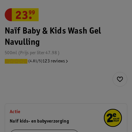
23
.
99
Naïf Baby & Kids Wash Gel
Navulling
500ml
Prijs per
liter
47.98
123 reviews
(4.81/5)
Actie
Naif kids- en babyverzorging