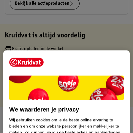
Bekijk alle actieproducten
Kruidvat is altijd voordelig
Gratis ophalen in de winkel
Op werkdagen voor 22:00 uur besteld, volgende dag in huis
Gratis thuisbezorgd vanaf 50.00
Gratis retourneren binnen 30 dagen
Gratis punten met je Kruidvat kaart
We waarderen je privacy
Over dit product
Wij gebruiken cookies om je de beste online ervaring te
bieden en om onze website persoonlijker en makkelijker te
Productinformatie
maken.
Zo kunnen we jou de beste acties en aanbiedingen