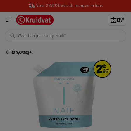
Voor 22:00 besteld, morgen in huis
0
.
00
Babywasgel