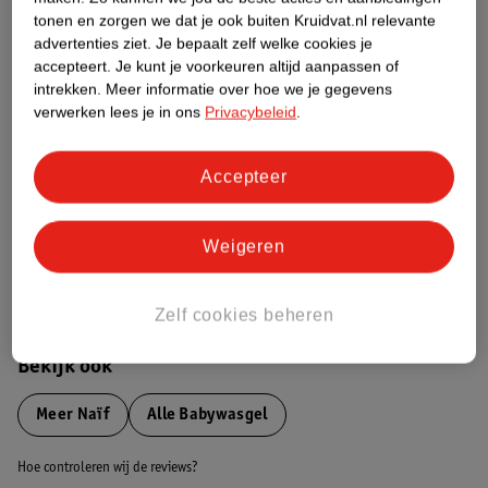
tonen en zorgen we dat je ook buiten Kruidvat.nl relevante
advertenties ziet.
Je bepaalt zelf welke cookies je
Etiketinformatie
accepteert.
Je kunt je voorkeuren altijd aanpassen of
intrekken.
Meer informatie over hoe we je gegevens
verwerken lees je in ons
Privacybeleid
.
Nature Impact Score
Dit product heeft (nog) geen Nature
Impact Score.
Accepteer
Meer informatie
Weigeren
Bestel & Bezorginformatie
Zelf cookies beheren
Bekijk ook
Meer
Naïf
Alle Babywasgel
Hoe controleren wij de reviews?