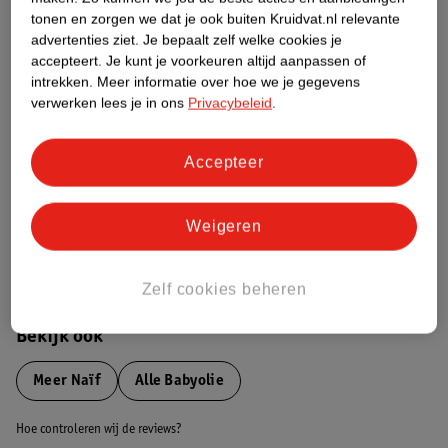
tonen en zorgen we dat je ook buiten Kruidvat.nl relevante
advertenties ziet.
Je bepaalt zelf welke cookies je
Etiketinformatie
accepteert.
Je kunt je voorkeuren altijd aanpassen of
intrekken.
Meer informatie over hoe we je gegevens
verwerken lees je in ons
Privacybeleid
.
Nature Impact Score
Dit product heeft (nog) geen Nature
Impact Score.
Accepteer
Meer informatie
Weigeren
Bestel & Bezorginformatie
Zelf cookies beheren
Bekijk ook
Meer
Naïf
Alle Babyolie
Hoe controleren wij de reviews?