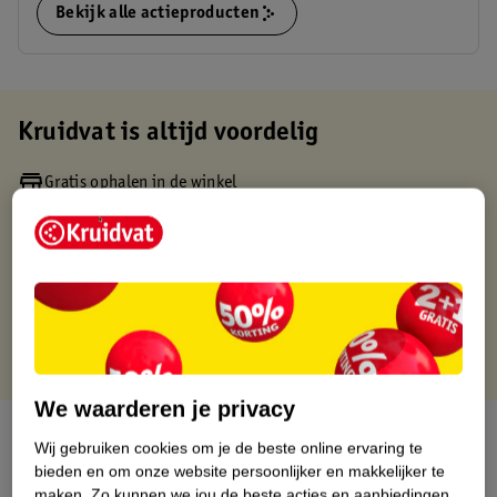
Bekijk alle actieproducten
Kruidvat is altijd voordelig
Gratis ophalen in de winkel
Op werkdagen voor 22:00 uur besteld, volgende dag in huis
Gratis thuisbezorgd vanaf 50.00
Gratis retourneren binnen 30 dagen
Gratis punten met je Kruidvat kaart
We waarderen je privacy
Over dit product
Wij gebruiken cookies om je de beste online ervaring te
bieden en om onze website persoonlijker en makkelijker te
Productinformatie
maken.
Zo kunnen we jou de beste acties en aanbiedingen