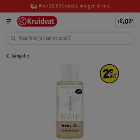
Voor 22:00 besteld, morgen in huis
0
.
00
Babyolie