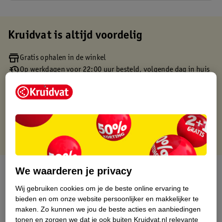
Kruidvat is altijd voordelig
Gratis ophalen in de winkel
Op werkdagen voor 22:00 uur besteld, volgende dag in huis
Gratis thuisbezorgd vanaf 50.00
Gratis retourneren binnen 30 dagen
Gratis punten met je Kruidvat kaart
Over dit product
We waarderen je privacy
Wij gebruiken cookies om je de beste online ervaring te
Productinformatie
bieden en om onze website persoonlijker en makkelijker te
maken.
Zo kunnen we jou de beste acties en aanbiedingen
tonen en zorgen we dat je ook buiten Kruidvat.nl relevante