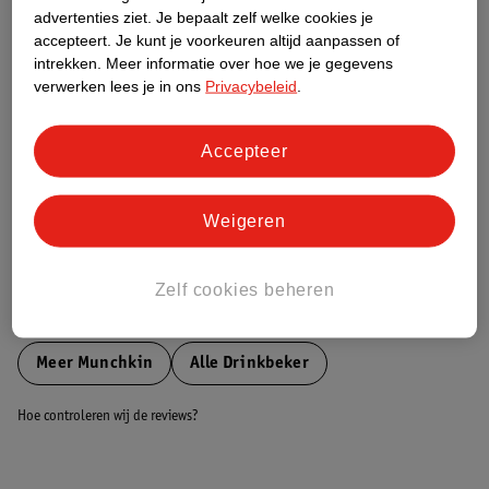
Etiketinformatie
advertenties ziet.
Je bepaalt zelf welke cookies je
accepteert.
Je kunt je voorkeuren altijd aanpassen of
intrekken.
Meer informatie over hoe we je gegevens
Nature Impact Score
verwerken lees je in ons
Privacybeleid
.
Dit product heeft (nog) geen Nature
Impact Score.
Meer informatie
Accepteer
Weigeren
Bestel & Bezorginformatie
Zelf cookies beheren
Bekijk ook
Meer
Munchkin
Alle Drinkbeker
Hoe controleren wij de reviews?