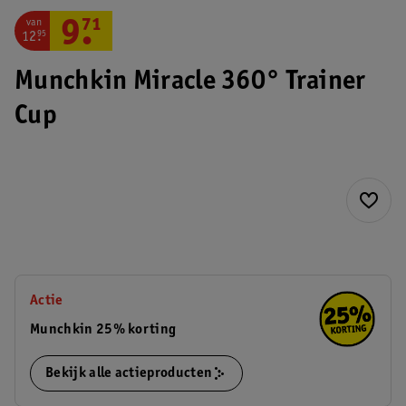
van
9
.
71
12
.
95
Munchkin Miracle 360° Trainer
Cup
Actie
Munchkin 25% korting
Bekijk alle actieproducten