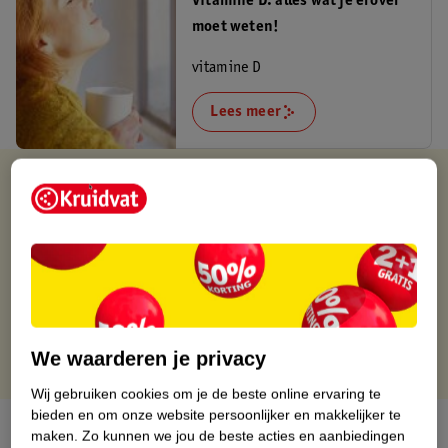
Vitamine D: alles wat je erover
moet weten!
vitamine D
Lees meer
Verkocht en verstuurd door
Holland Medicals
Binnen 1 werkdag verstuurd
Gratis thuisbezorgd
Gratis retourneren via verkooppartner.
Gratis punten met je Kruidvat kaart
We waarderen je privacy
Wij gebruiken cookies om je de beste online ervaring te
bieden en om onze website persoonlijker en makkelijker te
Over dit product
maken.
Zo kunnen we jou de beste acties en aanbiedingen