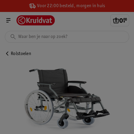
Voor 22:00 besteld, morgen in huis
0
.
00
Rolstoelen