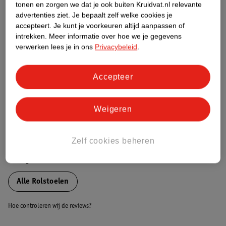
tonen en zorgen we dat je ook buiten Kruidvat.nl relevante
Productinformatie
advertenties ziet.
Je bepaalt zelf welke cookies je
accepteert.
Je kunt je voorkeuren altijd aanpassen of
intrekken.
Meer informatie over hoe we je gegevens
Nature Impact Score
verwerken lees je in ons
Privacybeleid
.
Dit product heeft (nog) geen Nature
Impact Score.
Accepteer
Meer informatie
Weigeren
Bestel & Bezorginformatie
Zelf cookies beheren
Bekijk ook
Alle Rolstoelen
Hoe controleren wij de reviews?