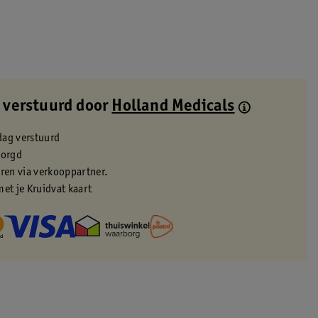
 verstuurd door
Holland Medicals
dag verstuurd
zorgd
eren via verkooppartner.
met je Kruidvat kaart