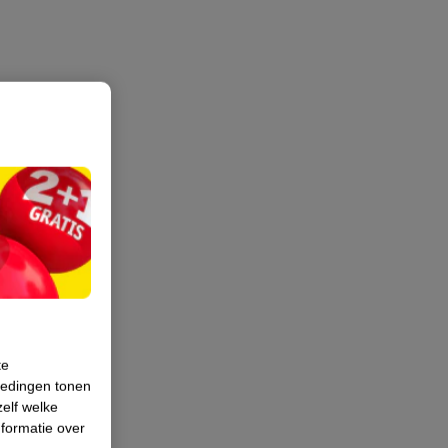
te
iedingen tonen
zelf welke
formatie over