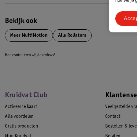
hoe we je 
Acce
Bekijk ook
Meer
MultiMotion
Alle Rollators
Hoe controleren wij de reviews?
Kruidvat Club
Klantense
Activeer je kaart
Veelgestelde vr
Alle voordelen
Contact
Gratis producten
Bestellen & lev
Mijn Kruidvat
Betalen