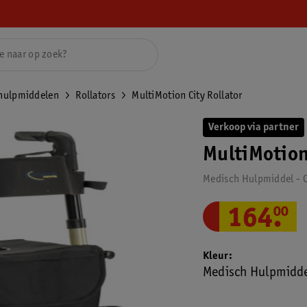
shulpmiddelen
Rollators
MultiMotion City Rollator
Verkoop via partner
MultiMotion
Medisch Hulpmiddel -
164
.
00
Kleur
Medisch Hulpmidd