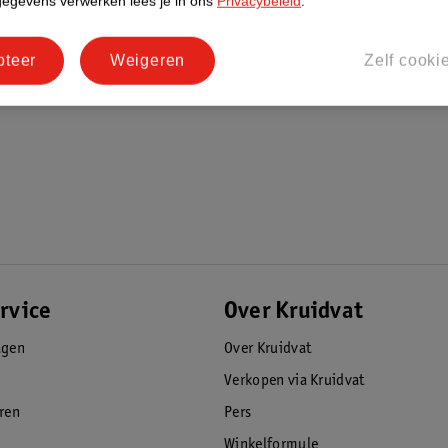
gegevens verwerken lees je in ons
Privacybeleid
.
pteer
Weigeren
Zelf cooki
rvice
Over Kruidvat
agen
Over Kruidvat
Verkopen via Kruidvat
eren
Pers
Winkelformule