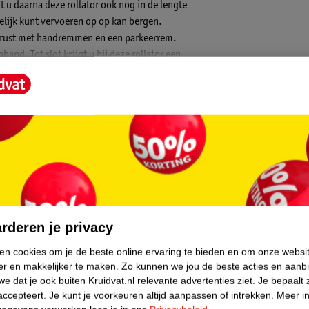
 u daarna deze rollator ook nog in de lengte
elijk kunt vervoeren op op kan bergen.
tgerust met handremmen en een parkeerrem.
and. Tot slot krijgt u bij deze rollator een
lpmiddel.
core.
rderen je privacy
ken cookies om je de beste online ervaring te bieden en om onze websi
er en makkelijker te maken.
Zo kunnen we jou de beste acties en aanb
e dat je ook buiten Kruidvat.nl relevante advertenties ziet.
Je bepaalt 
accepteert.
Je kunt je voorkeuren altijd aanpassen of intrekken.
Meer in