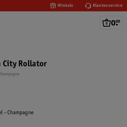
Winkels
Klantenservice
0
.
00
 City Rollator
 Champagne
el - Champagne