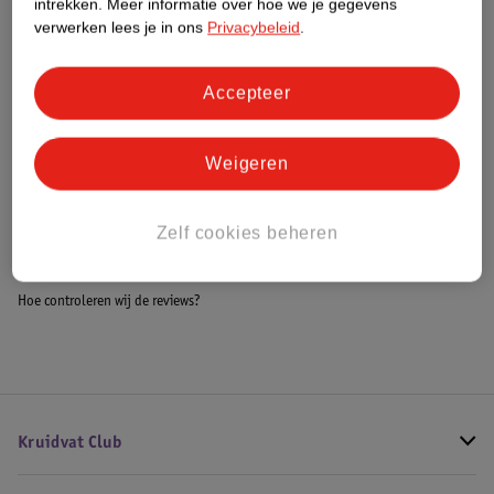
intrekken.
Meer informatie over hoe we je gegevens
Impact Score.
verwerken lees je in ons
Privacybeleid
.
Meer informatie
Accepteer
Bestel & Bezorginformatie
Weigeren
Bekijk ook
Zelf cookies beheren
Meer
Moschino
Alle Herenparfum
Hoe controleren wij de reviews?
Kruidvat Club