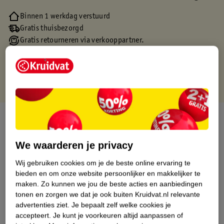
Binnen 1 werkdag verstuurd
Gratis thuisbezorgd
Gratis retourneren via verkooppartner.
Gratis punten met je Kruidvat kaart
Over dit product
Productinformatie
We waarderen je privacy
Wij gebruiken cookies om je de beste online ervaring te
Etiketinformatie
bieden en om onze website persoonlijker en makkelijker te
maken.
Zo kunnen we jou de beste acties en aanbiedingen
tonen en zorgen we dat je ook buiten Kruidvat.nl relevante
Nature Impact Score
advertenties ziet.
Je bepaalt zelf welke cookies je
accepteert.
Je kunt je voorkeuren altijd aanpassen of
Dit product heeft (nog) geen Nature