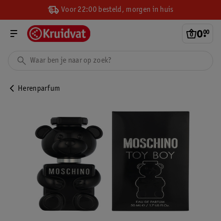
Voor 22:00 besteld, morgen in huis
0
.
00
Herenparfum