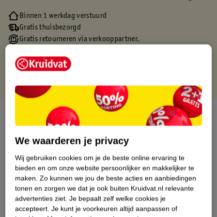
Binnen 1 werkdag verstuurd
Gratis thuisbezorgd
Gratis retourneren via verkooppartner.
Gratis punten met je Kruidvat kaart
Over dit product
Productinformatie
We waarderen je privacy
Wij gebruiken cookies om je de beste online ervaring te
Etiketinformatie
bieden en om onze website persoonlijker en makkelijker te
maken.
Zo kunnen we jou de beste acties en aanbiedingen
tonen en zorgen we dat je ook buiten Kruidvat.nl relevante
Nature Impact Score
advertenties ziet.
Je bepaalt zelf welke cookies je
accepteert.
Je kunt je voorkeuren altijd aanpassen of
Dit product heeft (nog) geen Nature