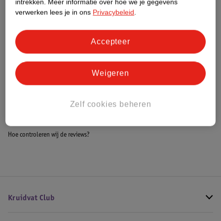
intrekken.
Meer informatie over hoe we je gegevens
Impact Score.
verwerken lees je in ons
Privacybeleid
.
Meer informatie
Accepteer
Bestel & Bezorginformatie
Weigeren
Bekijk ook
Zelf cookies beheren
Meer
Moschino
Alle Damesparfum
Hoe controleren wij de reviews?
Kruidvat Club