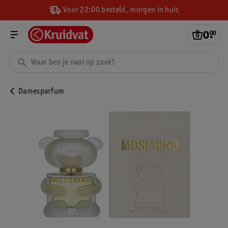
Voor 22:00 besteld, morgen in huis
0
.
00
Damesparfum