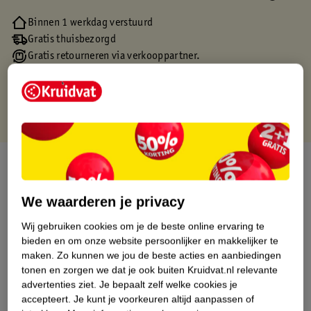
Binnen 1 werkdag verstuurd
Gratis thuisbezorgd
Gratis retourneren via verkooppartner.
Gratis punten met je Kruidvat kaart
Over dit product
Productinformatie
We waarderen je privacy
Wij gebruiken cookies om je de beste online ervaring te
Etiketinformatie
bieden en om onze website persoonlijker en makkelijker te
maken.
Zo kunnen we jou de beste acties en aanbiedingen
tonen en zorgen we dat je ook buiten Kruidvat.nl relevante
Nature Impact Score
advertenties ziet.
Je bepaalt zelf welke cookies je
accepteert.
Je kunt je voorkeuren altijd aanpassen of
Dit product heeft (nog) geen Nature