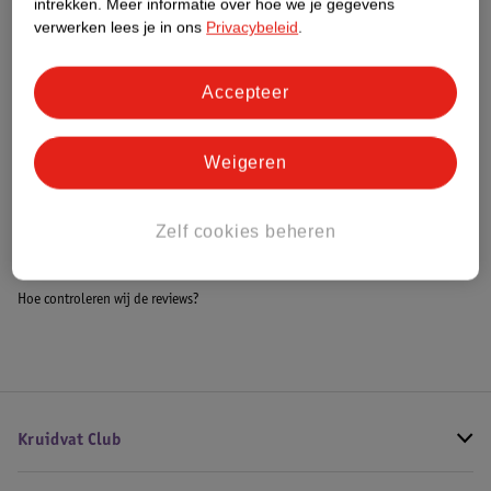
intrekken.
Meer informatie over hoe we je gegevens
Impact Score.
verwerken lees je in ons
Privacybeleid
.
Meer informatie
Accepteer
Bestel & Bezorginformatie
Weigeren
Bekijk ook
Zelf cookies beheren
Meer
Moschino
Alle Damesparfum
Hoe controleren wij de reviews?
Kruidvat Club