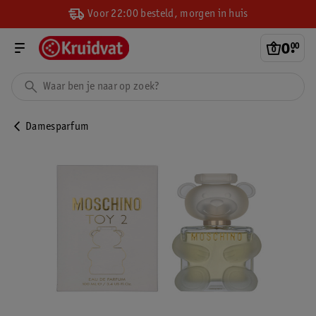
Voor 22:00 besteld, morgen in huis
0
.
00
Damesparfum