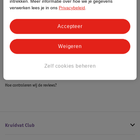
intrekken.
Meer informatie over hoe we je gegevens
Impact Score.
verwerken lees je in ons
Privacybeleid
.
Meer informatie
Accepteer
Bestel & Bezorginformatie
Weigeren
Bekijk ook
Zelf cookies beheren
Meer
Moschino
Alle Damesparfum
Hoe controleren wij de reviews?
Kruidvat Club