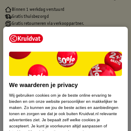
Binnen 1 werkdag verstuurd
Gratis thuisbezorgd
Gratis retourneren via verkooppartner.
Gratis punten met je Kruidvat kaart
Over dit product
Productinformatie
We waarderen je privacy
Wij gebruiken cookies om je de beste online ervaring te
Etiketinformatie
bieden en om onze website persoonlijker en makkelijker te
maken.
Zo kunnen we jou de beste acties en aanbiedingen
tonen en zorgen we dat je ook buiten Kruidvat.nl relevante
Nature Impact Score
advertenties ziet.
Je bepaalt zelf welke cookies je
accepteert.
Je kunt je voorkeuren altijd aanpassen of
Dit product heeft (nog) geen Nature