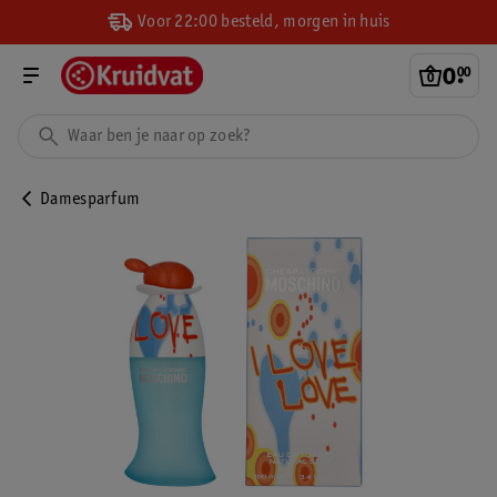
Voor 22:00 besteld, morgen in huis
0
.
00
Damesparfum