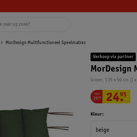
MorDesign Multifunctioneel Speelmatras
Verkoop via partner
MorDesign M
Groen, 135 x 50 cm (l x
van
24
.
95
39
.
99
Kleur
beige