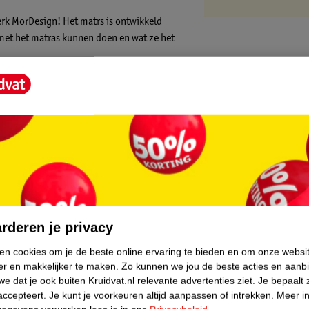
erk MorDesign! Het matrs is ontwikkeld
 met het matras kunnen doen en wat ze het
ijk bevestigen aan een speeltoren, bedrand
 katoen.
core.
rderen je privacy
ken cookies om je de beste online ervaring te bieden en om onze websi
er en makkelijker te maken.
Zo kunnen we jou de beste acties en aanb
e dat je ook buiten Kruidvat.nl relevante advertenties ziet.
Je bepaalt 
accepteert.
Je kunt je voorkeuren altijd aanpassen of intrekken.
Meer in