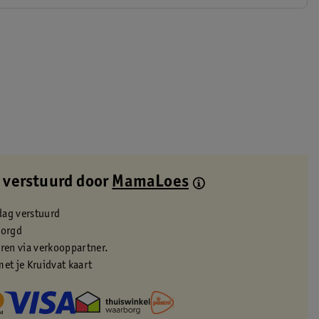
 verstuurd door
MamaLoes
dag verstuurd
zorgd
eren via verkooppartner.
met je Kruidvat kaart