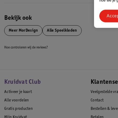
hoe we je 
Acce
Bekijk ook
Meer
MorDesign
Alle Speelkleden
Hoe controleren wij de reviews?
Kruidvat Club
Klantense
Activeer je kaart
Veelgestelde vr
Alle voordelen
Contact
Gratis producten
Bestellen & lev
Mijn Kruidvat
Betalen