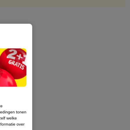
te
iedingen tonen
zelf welke
formatie over