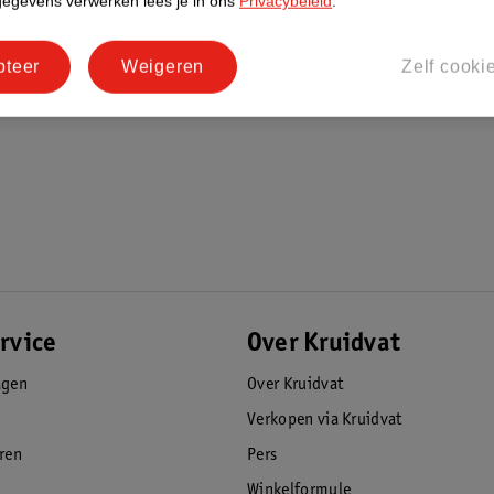
gegevens verwerken lees je in ons
Privacybeleid
.
pteer
Weigeren
Zelf cooki
rvice
Over Kruidvat
agen
Over Kruidvat
Verkopen via Kruidvat
eren
Pers
Winkelformule