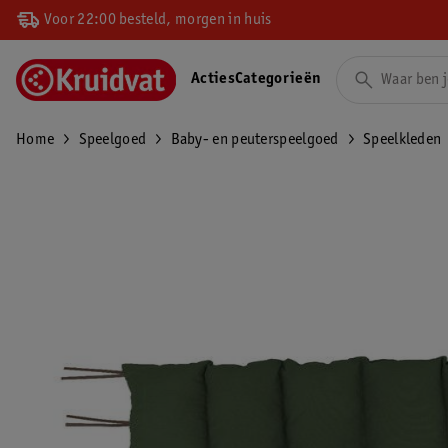
Voor 22:00 besteld, morgen in huis
Acties
Categorieën
Home
Speelgoed
Baby- en peuterspeelgoed
Speelkleden