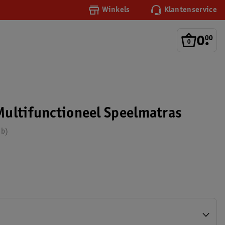
Winkels
Klantenservice
0
.
00
ultifunctioneel Speelmatras
 b)