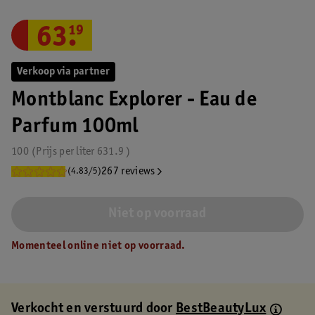
63
.
19
Verkoop via partner
Montblanc Explorer - Eau de
Parfum 100ml
100
Prijs per
liter
631.9
267 reviews
(4.83/5)
Niet op voorraad
Momenteel online niet op voorraad.
Verkocht en verstuurd door
BestBeautyLux