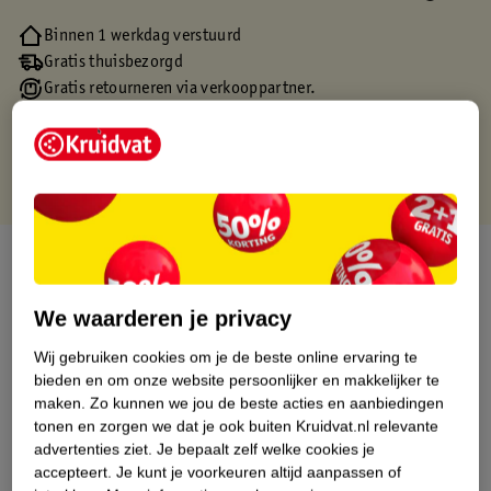
Binnen 1 werkdag verstuurd
Gratis thuisbezorgd
Gratis retourneren via verkooppartner.
Gratis punten met je Kruidvat kaart
Over dit product
Productinformatie
We waarderen je privacy
Wij gebruiken cookies om je de beste online ervaring te
Etiketinformatie
bieden en om onze website persoonlijker en makkelijker te
maken.
Zo kunnen we jou de beste acties en aanbiedingen
tonen en zorgen we dat je ook buiten Kruidvat.nl relevante
Nature Impact Score
advertenties ziet.
Je bepaalt zelf welke cookies je
accepteert.
Je kunt je voorkeuren altijd aanpassen of
Dit product heeft (nog) geen Nature