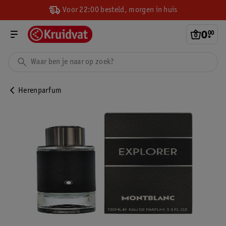
Voor 22:00 besteld, morgen in huis
0
.
00
Herenparfum