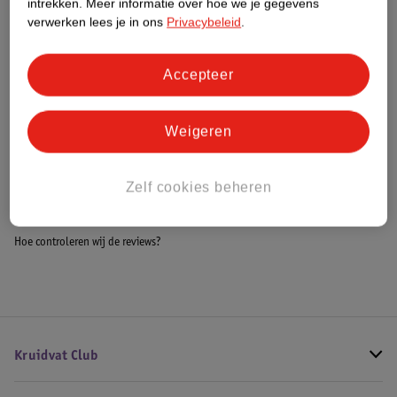
intrekken.
Meer informatie over hoe we je gegevens
Impact Score.
verwerken lees je in ons
Privacybeleid
.
Meer informatie
Accepteer
Bestel & Bezorginformatie
Weigeren
Bekijk ook
Zelf cookies beheren
Meer
Mont Blanc
Alle Herenparfum
Hoe controleren wij de reviews?
Kruidvat Club