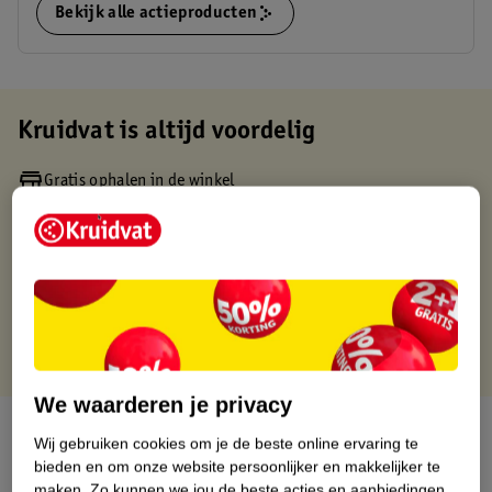
Bekijk alle actieproducten
Kruidvat is altijd voordelig
Gratis ophalen in de winkel
Op werkdagen voor 22:00 uur besteld, volgende dag in huis
Gratis thuisbezorgd vanaf 50.00
Gratis retourneren binnen 30 dagen
Gratis punten met je Kruidvat kaart
We waarderen je privacy
Over dit product
Wij gebruiken cookies om je de beste online ervaring te
bieden en om onze website persoonlijker en makkelijker te
Productinformatie
maken.
Zo kunnen we jou de beste acties en aanbiedingen