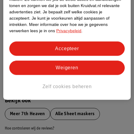
tonen en zorgen we dat je ook buiten Kruidvat.nl relevante
advertenties ziet.
Je bepaalt zelf welke cookies je
Etiketinformatie
accepteert.
Je kunt je voorkeuren altijd aanpassen of
intrekken.
Meer informatie over hoe we je gegevens
verwerken lees je in ons
Privacybeleid
.
Nature Impact Score
Dit product heeft (nog) geen Nature
Impact Score.
Accepteer
Meer informatie
Weigeren
Bestel & Bezorginformatie
Zelf cookies beheren
Bekijk ook
Meer
7th Heaven
Alle Sheet maskers
Hoe controleren wij de reviews?