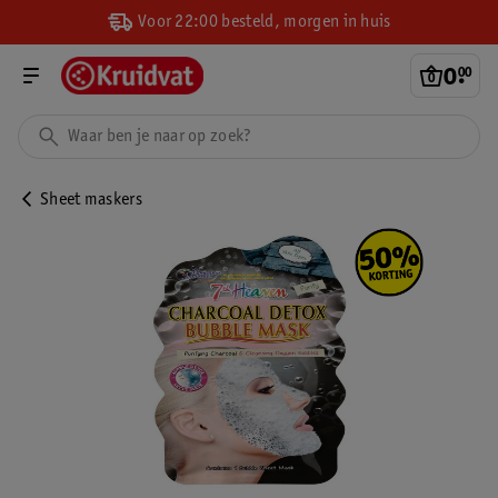
Voor 22:00 besteld, morgen in huis
0
.
00
Sheet maskers