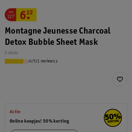
van
6
.
22
12
.
45
Montagne Jeunesse Charcoal
Detox Bubble Sheet Mask
5 stuks
1 reviews
(4/5)
Actie
Online koopjes! 50% korting