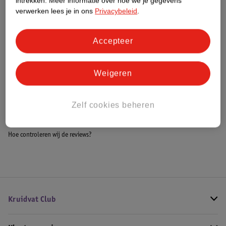
intrekken.
Meer informatie over hoe we je gegevens
Meer informatie
verwerken lees je in ons
Privacybeleid
.
Accepteer
Bestel & Bezorginformatie
Weigeren
Bekijk ook
Zelf cookies beheren
Meer
7th Heaven
Alle Sheet maskers
Hoe controleren wij de reviews?
Kruidvat Club