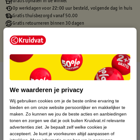
Gratis ophalen in de winkel
Op werkdagen voor 22:00 uur besteld, volgende dag in huis
Gratis thuisbezorgd vanaf 50.00
Gratis retourneren binnen 30 dagen
Gratis punten met je Kruidvat kaart
Over dit product
Productinformatie
We waarderen je privacy
Wij gebruiken cookies om je de beste online ervaring te
Etiketinformatie
bieden en om onze website persoonlijker en makkelijker te
maken.
Zo kunnen we jou de beste acties en aanbiedingen
tonen en zorgen we dat je ook buiten Kruidvat.nl relevante
Nature Impact Score
advertenties ziet.
Je bepaalt zelf welke cookies je
Dit product heeft (nog) geen Nature
accepteert.
Je kunt je voorkeuren altijd aanpassen of
Impact Score.