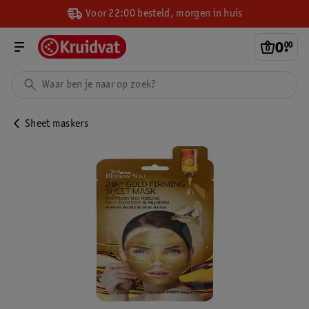
Voor 22:00 besteld, morgen in huis
0
.
00
Sheet maskers