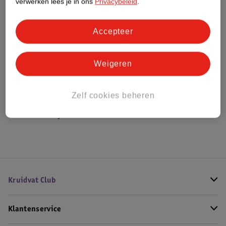
verwerken lees je in ons
Privacybeleid
.
Bestel & Bezorginformatie
Accepteer
Weigeren
Bekijk ook
Meer
Monday
Alle Conditioner
Zelf cookies beheren
Hoe controleren wij de reviews?
Kruidvat Club
Klantenservice