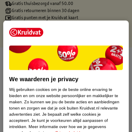
Gratis thuisbezorgd vanaf 50.00
Gratis retourneren binnen 30 dagen
Gratis punten met je Kruidvat kaart
Over dit product
Productinformatie
We waarderen je privacy
Etiketinformatie
Wij gebruiken cookies om je de beste online ervaring te
bieden en om onze website persoonlijker en makkelijker te
maken.
Zo kunnen we jou de beste acties en aanbiedingen
Nature Impact Score
tonen en zorgen we dat je ook buiten Kruidvat.nl relevante
Dit product heeft (nog) geen Nature
advertenties ziet.
Je bepaalt zelf welke cookies je
Impact Score.
accepteert.
Je kunt je voorkeuren altijd aanpassen of
Meer informatie
intrekken.
Meer informatie over hoe we je gegevens