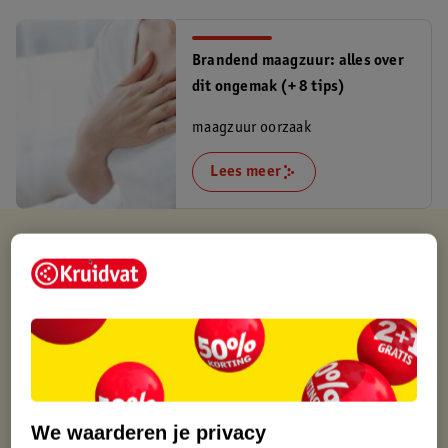
Brandend maagzuur: alles over
dit ongemak (+ 8 tips)
maagzuur oorzaak
Lees meer
Kruidvat is altijd voordelig
Gratis ophalen in de winkel
Op werkdagen voor 22:00 uur besteld, volgende dag in huis
Gratis thuisbezorgd vanaf 50.00
Gratis retourneren binnen 30 dagen
Gratis punten met je Kruidvat kaart
We waarderen je privacy