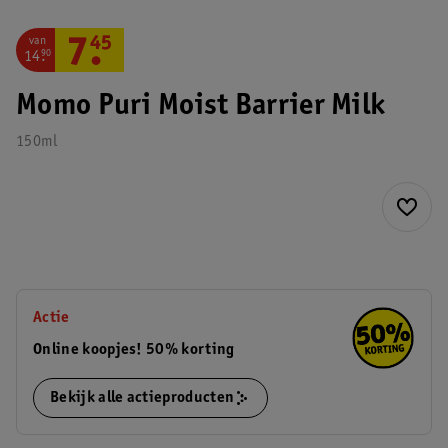
van
7
.
45
14
.
90
Momo Puri Moist Barrier Milk
150ml
Actie
Online koopjes! 50% korting
Bekijk alle actieproducten