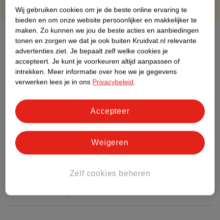
Wij gebruiken cookies om je de beste online ervaring te
bieden en om onze website persoonlijker en makkelijker te
maken.
Zo kunnen we jou de beste acties en aanbiedingen
Over dit product
tonen en zorgen we dat je ook buiten Kruidvat.nl relevante
advertenties ziet.
Je bepaalt zelf welke cookies je
Productinformatie
accepteert.
Je kunt je voorkeuren altijd aanpassen of
intrekken.
Meer informatie over hoe we je gegevens
verwerken lees je in ons
Privacybeleid
.
Etiketinformatie
Accepteer
Nature Impact Score
Dit product heeft (nog) geen Nature
Impact Score.
Weigeren
Meer informatie
Zelf cookies beheren
Bestel & Bezorginformatie