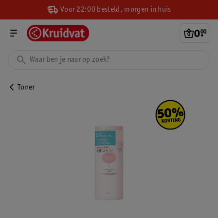
Voor 22:00 besteld, morgen in huis
0
.
00
Toner