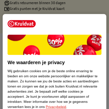
Gratis retourneren binnen 30 dagen
Gratis punten met je Kruidvat kaart
Over dit product
Productinformatie
We waarderen je privacy
Etiketinformatie
Wij gebruiken cookies om je de beste online ervaring te
bieden en om onze website persoonlijker en makkelijker te
Nature Impact Score
maken.
Zo kunnen we jou de beste acties en aanbiedingen
tonen en zorgen we dat je ook buiten Kruidvat.nl relevante
Dit product heeft (nog) geen Nature
advertenties ziet.
Je bepaalt zelf welke cookies je
Impact Score.
accepteert.
Je kunt je voorkeuren altijd aanpassen of
Meer informatie
intrekken.
Meer informatie over hoe we je gegevens
verwerken lees je in ons
Privacybeleid
.