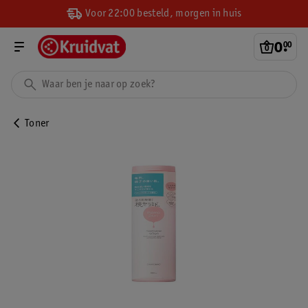
Voor 22:00 besteld, morgen in huis
0
.
00
Toner