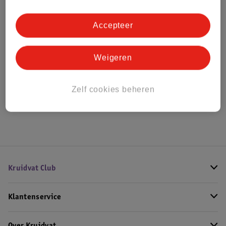
Bestel & Bezorginformatie
Accepteer
Bekijk ook
Weigeren
Meer
Momo Puri
Alle Reinigingstonic
Zelf cookies beheren
Hoe controleren wij de reviews?
Kruidvat Club
Klantenservice