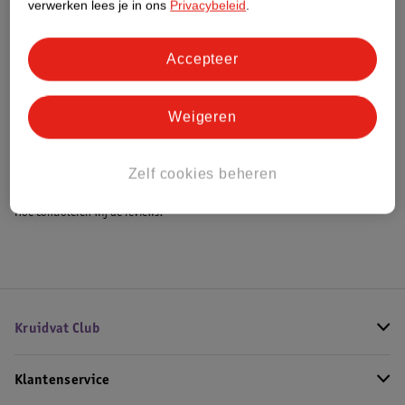
verwerken lees je in ons
Privacybeleid
.
Accepteer
Bestel & Bezorginformatie
Weigeren
Bekijk ook
Meer
Momo Puri
Alle Dagcreme
Zelf cookies beheren
Hoe controleren wij de reviews?
Kruidvat Club
Klantenservice