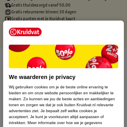
Gratis thuisbezorgd vanaf 50.00
Gratis retourneren binnen 30 dagen
Gratis punten met je Kruidvat kaart
Over dit product
Productinformatie
We waarderen je privacy
Etiketinformatie
Wij gebruiken cookies om je de beste online ervaring te
bieden en om onze website persoonlijker en makkelijker te
maken.
Zo kunnen we jou de beste acties en aanbiedingen
Nature Impact Score
tonen en zorgen we dat je ook buiten Kruidvat.nl relevante
advertenties ziet.
Je bepaalt zelf welke cookies je
Dit product heeft (nog) geen Nature
accepteert.
Je kunt je voorkeuren altijd aanpassen of
Impact Score.
intrekken.
Meer informatie over hoe we je gegevens
Meer informatie