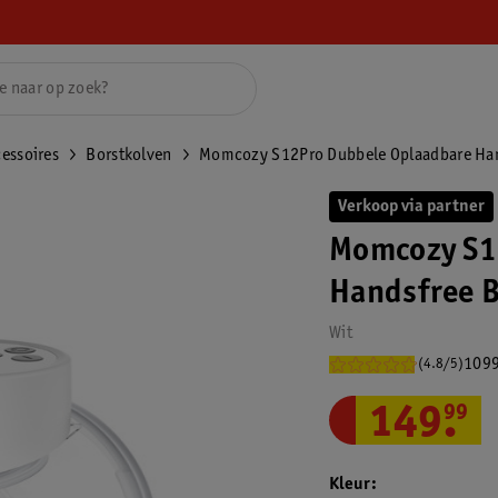
essoires
Borstkolven
Momcozy S12Pro Dubbele Oplaadbare Han
Verkoop via partner
Momcozy S1
Handsfree B
Wit
1099
(4.8/5)
149
.
99
Kleur