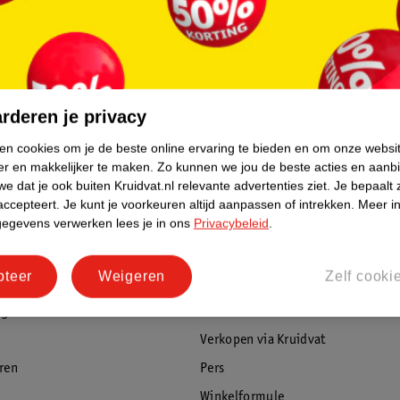
rderen je privacy
ken cookies om je de beste online ervaring te bieden en om onze websi
er en makkelijker te maken.
Zo kunnen we jou de beste acties en aanb
e dat je ook buiten Kruidvat.nl relevante advertenties ziet.
Je bepaalt 
accepteert.
Je kunt je voorkeuren altijd aanpassen of intrekken.
Meer in
gegevens verwerken lees je in ons
Privacybeleid
.
pteer
Weigeren
Zelf cooki
rvice
Over Kruidvat
agen
Over Kruidvat
Verkopen via Kruidvat
eren
Pers
Winkelformule