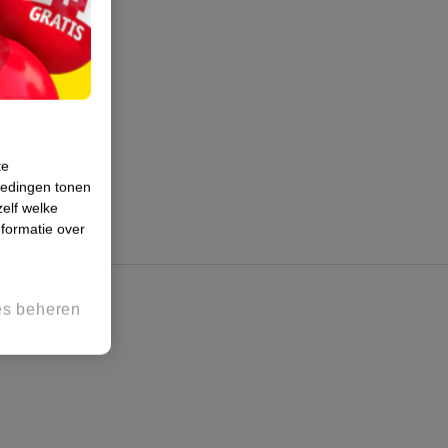
te
iedingen tonen
zelf welke
formatie over
es beheren