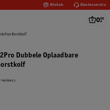
Winkels
Klantenservice
0
.
00
dsfree Borstkolf
2Pro Dubbele Oplaadbare
orstkolf
 reviews