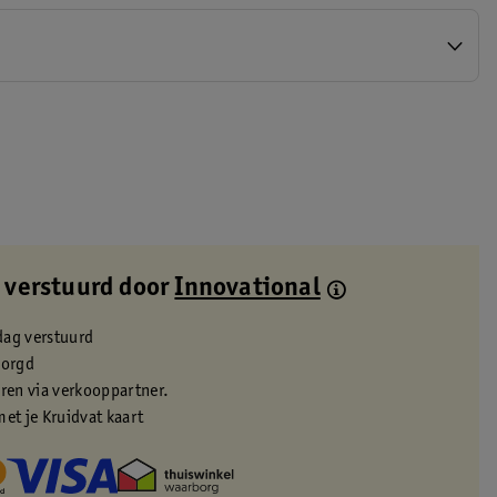
 verstuurd door
Innovational
dag verstuurd
zorgd
eren via verkooppartner.
met je Kruidvat kaart