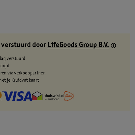
 verstuurd door
LifeGoods Group B.V.
dag verstuurd
zorgd
eren via verkooppartner.
met je Kruidvat kaart