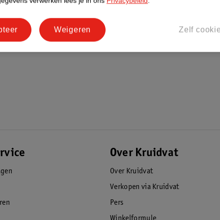
gegevens verwerken lees je in ons
Privacybeleid
.
iermee registreert de sensor of je klaar bent
pteer
Weigeren
Zelf cooki
 de vuilnisemmer. De prullenbak voelt dit en
an het weggooien. De sensor geeft pas een
t nu een hand, bord of iets anders is - boven
merk MOA is de ingebouwde sensor. Met deze
 raken. Dit is handig als je bijvoorbeeld
f als je juist net je handen hebt gewassen en
e deksel openen? Ook dat kan.
rvice
Over Kruidvat
agen
Over Kruidvat
Verkopen via Kruidvat
e MOA prullenbak ook een soft close deksel.
eren
Pers
emmer heeft een totaal gewicht van 4,3
Winkelformule