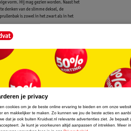
oekige vorm. Hij mag gezien worden. Naast het
 te denken van de slimme deksel, de
ullenbak is zowel in het zwart als in het
core.
rderen je privacy
ken cookies om je de beste online ervaring te bieden en om onze websi
er en makkelijker te maken.
Zo kunnen we jou de beste acties en aanb
e dat je ook buiten Kruidvat.nl relevante advertenties ziet.
Je bepaalt 
accepteert.
Je kunt je voorkeuren altijd aanpassen of intrekken.
Meer in