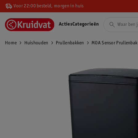
Voor 22:00 besteld, morgen in huis
Acties
Categorieën
Home
Huishouden
Prullenbakken
MOA Sensor Prullenbak