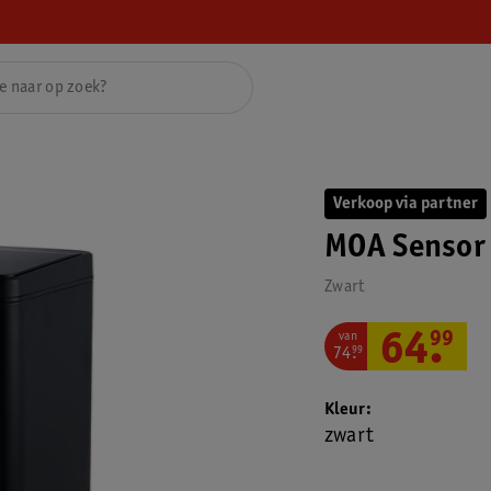
Verkoop via partner
MOA Sensor
Zwart
van
64
.
99
74
.
99
Kleur
zwart