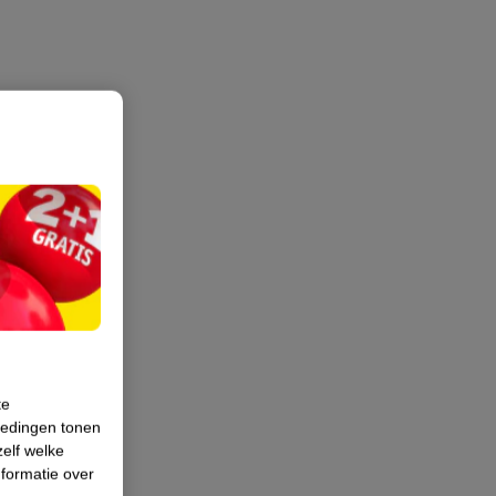
te
iedingen tonen
zelf welke
formatie over