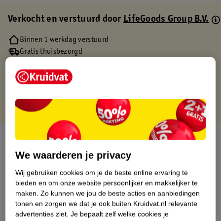
Verkocht en verstuurd door
LifeGoods Group B.V.
Binnen 1 werkdag verstuurd
Gratis thuisbezorgd
Gratis retourneren via verkooppartner.
Gratis punten met je Kruidvat kaart
Over dit product
We waarderen je privacy
Productinformatie
Wij gebruiken cookies om je de beste online ervaring te
bieden en om onze website persoonlijker en makkelijker te
Etiketinformatie
maken.
Zo kunnen we jou de beste acties en aanbiedingen
tonen en zorgen we dat je ook buiten Kruidvat.nl relevante
advertenties ziet.
Je bepaalt zelf welke cookies je