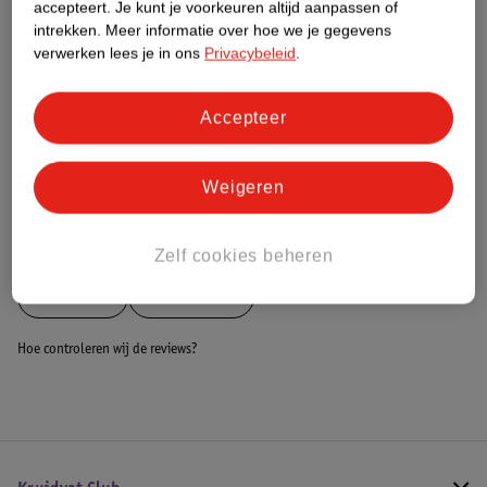
Nature Impact Score
accepteert.
Je kunt je voorkeuren altijd aanpassen of
intrekken.
Meer informatie over hoe we je gegevens
Dit product heeft (nog) geen Nature
verwerken lees je in ons
Privacybeleid
.
Impact Score.
Meer informatie
Accepteer
Bestel & Bezorginformatie
Weigeren
Bekijk ook
Zelf cookies beheren
Meer
MOA
Alle Pannen
Hoe controleren wij de reviews?