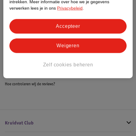
intrekken.
Meer informatie over hoe we je gegevens
Impact Score.
verwerken lees je in ons
Privacybeleid
.
Meer informatie
Accepteer
Bestel & Bezorginformatie
Weigeren
Bekijk ook
Zelf cookies beheren
Meer
MOA
Alle Kachels
Hoe controleren wij de reviews?
Kruidvat Club