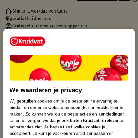
Binnen 1 werkdag verstuurd
Gratis thuisbezorgd
Gratis retourneren via verkooppartner.
Gratis punten met je Kruidvat kaart
Over dit product
Productinformatie
We waarderen je privacy
Wij gebruiken cookies om je de beste online ervaring te
Etiketinformatie
bieden en om onze website persoonlijker en makkelijker te
maken.
Zo kunnen we jou de beste acties en aanbiedingen
tonen en zorgen we dat je ook buiten Kruidvat.nl relevante
Nature Impact Score
advertenties ziet.
Je bepaalt zelf welke cookies je
accepteert.
Je kunt je voorkeuren altijd aanpassen of
Dit product heeft (nog) geen Nature