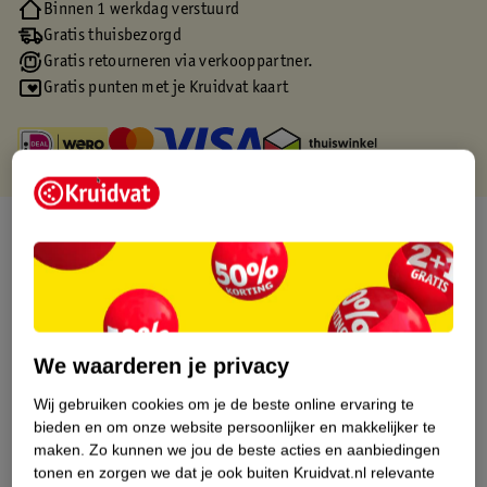
Binnen 1 werkdag verstuurd
Gratis thuisbezorgd
Gratis retourneren via verkooppartner.
Gratis punten met je Kruidvat kaart
Over dit product
Productinformatie
Etiketinformatie
We waarderen je privacy
Wij gebruiken cookies om je de beste online ervaring te
Nature Impact Score
bieden en om onze website persoonlijker en makkelijker te
Dit product heeft (nog) geen Nature
maken.
Zo kunnen we jou de beste acties en aanbiedingen
Impact Score.
tonen en zorgen we dat je ook buiten Kruidvat.nl relevante