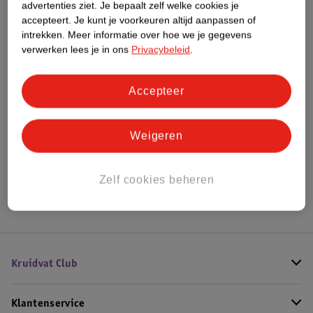
Meer informatie
advertenties ziet.
Je bepaalt zelf welke cookies je
accepteert.
Je kunt je voorkeuren altijd aanpassen of
intrekken.
Meer informatie over hoe we je gegevens
verwerken lees je in ons
Privacybeleid
.
Bestel & Bezorginformatie
Accepteer
Bekijk ook
Weigeren
Meer
Mizon
Alle Korean Skincare
Hoe controleren wij de reviews?
Zelf cookies beheren
Kruidvat Club
Klantenservice