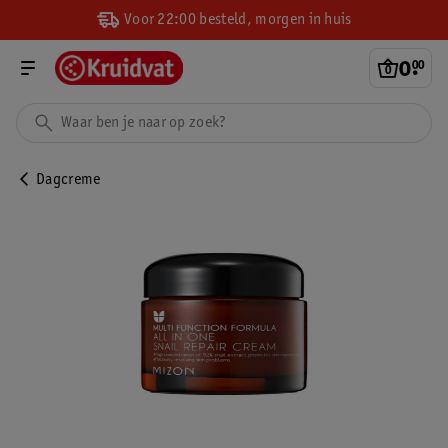
Voor 22:00 besteld, morgen in huis
0
.
00
Dagcreme