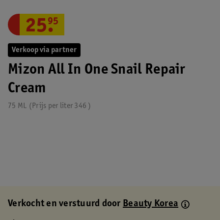
25
.
95
Verkoop via partner
Mizon All In One Snail Repair
Cream
75 ML
Prijs per
liter
346
Verkocht en verstuurd door
Beauty Korea