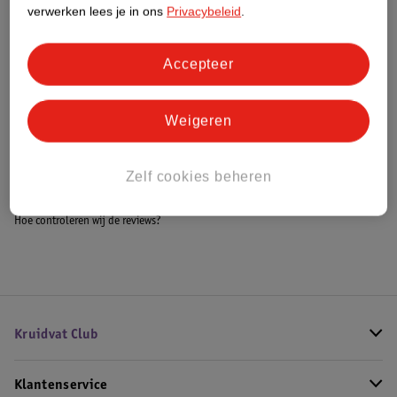
Meer informatie
verwerken lees je in ons
Privacybeleid
.
Accepteer
Bestel & Bezorginformatie
Weigeren
Bekijk ook
Zelf cookies beheren
Meer
Missoni Missoni
Alle Herenparfum
Hoe controleren wij de reviews?
Kruidvat Club
Klantenservice