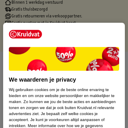
Binnen 1 werkdag verstuurd
Gratis thuisbezorgd
Gratis retourneren via verkooppartner.
Gratis punten met je Kruidvat kaart
Over dit product
Productinformatie
We waarderen je privacy
Wij gebruiken cookies om je de beste online ervaring te
Etiketinformatie
bieden en om onze website persoonlijker en makkelijker te
maken.
Zo kunnen we jou de beste acties en aanbiedingen
Nature Impact Score
tonen en zorgen we dat je ook buiten Kruidvat.nl relevante
advertenties ziet.
Je bepaalt zelf welke cookies je
Dit product heeft (nog) geen Nature
accepteert.
Je kunt je voorkeuren altijd aanpassen of
Impact Score.
intrekken.
Meer informatie over hoe we je gegevens