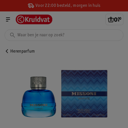
Voor 22:00 besteld, morgen in huis
0
.
00
Herenparfum