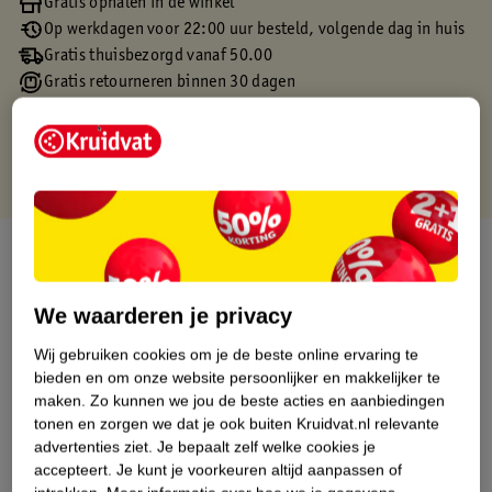
Gratis ophalen in de winkel
Op werkdagen voor 22:00 uur besteld, volgende dag in huis
Gratis thuisbezorgd vanaf 50.00
Gratis retourneren binnen 30 dagen
Gratis punten met je Kruidvat kaart
Over dit product
Productinformatie
We waarderen je privacy
Wij gebruiken cookies om je de beste online ervaring te
Etiketinformatie
bieden en om onze website persoonlijker en makkelijker te
maken.
Zo kunnen we jou de beste acties en aanbiedingen
tonen en zorgen we dat je ook buiten Kruidvat.nl relevante
Nature Impact Score
advertenties ziet.
Je bepaalt zelf welke cookies je
Dit product heeft (nog) geen Nature
accepteert.
Je kunt je voorkeuren altijd aanpassen of
Impact Score.