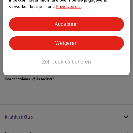
intrekken.
Meer informatie over hoe we je gegevens
Meer informatie
verwerken lees je in ons
Privacybeleid
.
Accepteer
Bestel & Bezorginformatie
Weigeren
Bekijk ook
Zelf cookies beheren
Meer
Milka
Alle Trakteren
Hoe controleren wij de reviews?
Kruidvat Club