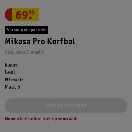
69
.
95
Verkoop via partner
Mikasa Pro Korfbal
Geel, maat 5, maat 5
Kleur
Geel
EU maat
Maat 5
Niet op voorraad
Momenteel online niet op voorraad.