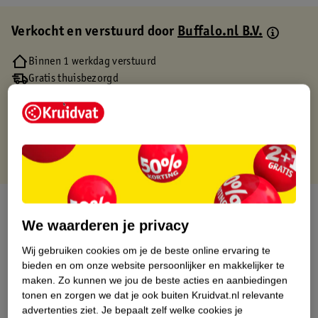
Verkocht en verstuurd door
Buffalo.nl B.V.
Binnen 1 werkdag verstuurd
Gratis thuisbezorgd
Gratis retourneren via verkooppartner.
Gratis punten met je Kruidvat kaart
Over dit product
We waarderen je privacy
Productinformatie
Wij gebruiken cookies om je de beste online ervaring te
bieden en om onze website persoonlijker en makkelijker te
Etiketinformatie
maken.
Zo kunnen we jou de beste acties en aanbiedingen
tonen en zorgen we dat je ook buiten Kruidvat.nl relevante
advertenties ziet.
Je bepaalt zelf welke cookies je