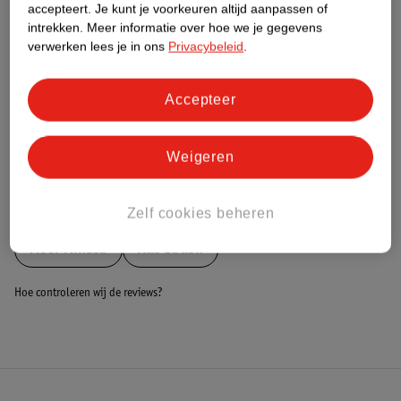
Nature Impact Score
accepteert.
Je kunt je voorkeuren altijd aanpassen of
intrekken.
Meer informatie over hoe we je gegevens
Dit product heeft (nog) geen Nature
verwerken lees je in ons
Privacybeleid
.
Impact Score.
Meer informatie
Accepteer
Bestel & Bezorginformatie
Weigeren
Bekijk ook
Zelf cookies beheren
Meer
Mikasa
Alle Ballen
Hoe controleren wij de reviews?