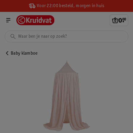
Voor 22:00 besteld, morgen in huis
0
.
00
Baby klamboe