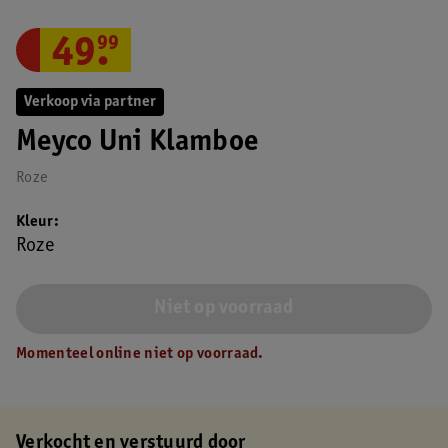
49
.
99
Verkoop via partner
Meyco Uni Klamboe
Roze
Kleur
Roze
Niet op voorraad
Momenteel online niet op voorraad.
Verkocht en verstuurd door