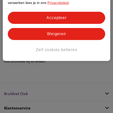
verwerken lees je in ons
Privacybeleid
.
Accepteer
Bestel & Bezorginformatie
Weigeren
Bekijk ook
Meer
Meyco
Alle Baby klamboe
Zelf cookies beheren
Hoe controleren wij de reviews?
Kruidvat Club
Klantenservice