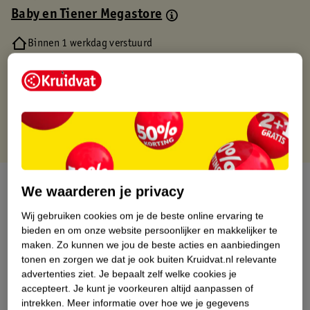
Baby en Tiener Megastore
Binnen 1 werkdag verstuurd
Gratis thuisbezorgd
Gratis retourneren via verkooppartner.
Gratis punten met je Kruidvat kaart
Over dit product
We waarderen je privacy
Productinformatie
Wij gebruiken cookies om je de beste online ervaring te
bieden en om onze website persoonlijker en makkelijker te
maken.
Zo kunnen we jou de beste acties en aanbiedingen
Nature Impact Score
tonen en zorgen we dat je ook buiten Kruidvat.nl relevante
advertenties ziet.
Je bepaalt zelf welke cookies je
Dit product heeft (nog) geen Nature
accepteert.
Je kunt je voorkeuren altijd aanpassen of
Impact Score.
intrekken.
Meer informatie over hoe we je gegevens
Meer informatie