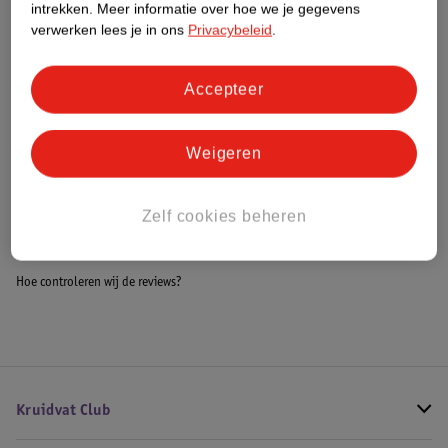
intrekken.
Meer informatie over hoe we je gegevens
Impact Score.
verwerken lees je in ons
Privacybeleid
.
Meer informatie
Accepteer
Bestel & Bezorginformatie
Weigeren
Bekijk ook
Zelf cookies beheren
Alle Wiegdekens
Hoe controleren wij de reviews?
Kruidvat Club