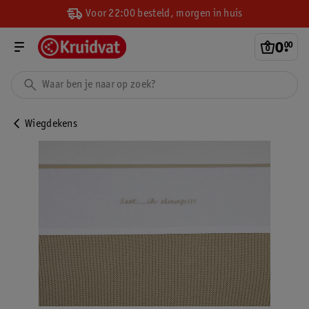
Voor 22:00 besteld, morgen in huis
0
.
00
Wiegdekens