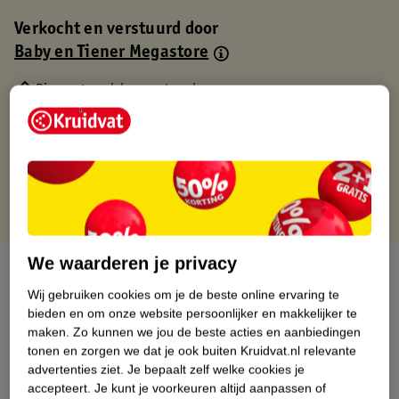
Verkocht en verstuurd door
Baby en Tiener Megastore
Binnen 1 werkdag verstuurd
Gratis thuisbezorgd
Gratis retourneren via verkooppartner.
Gratis punten met je Kruidvat kaart
We waarderen je privacy
Over dit product
Wij gebruiken cookies om je de beste online ervaring te
Productinformatie
bieden en om onze website persoonlijker en makkelijker te
maken.
Zo kunnen we jou de beste acties en aanbiedingen
tonen en zorgen we dat je ook buiten Kruidvat.nl relevante
Nature Impact Score
advertenties ziet.
Je bepaalt zelf welke cookies je
accepteert.
Je kunt je voorkeuren altijd aanpassen of
Dit product heeft (nog) geen Nature