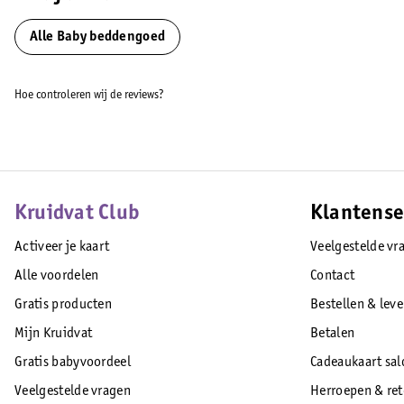
Natuurlijk en veilig
Meyco begrijpt het belang van natuurlijke materialen voor baby's. Di
Alle Baby beddengoed
waardoor het veilig en hypoallergeen is voor de gevoelige huid van je k
Hoe controleren wij de reviews?
Naam:
Bboo Baby&Lifestyle GMBH
Adres:
Tackenweide 5 46446 Emmerich am Rhein DE
Email:
info@meycobaby.com
Kruidvat Club
Klantense
EAN code:4054703148664
Activeer je kaart
Veelgestelde vr
Alle voordelen
Contact
Gratis producten
Bestellen & lev
Mijn Kruidvat
Betalen
Gratis babyvoordeel
Cadeaukaart sal
Veelgestelde vragen
Herroepen & re