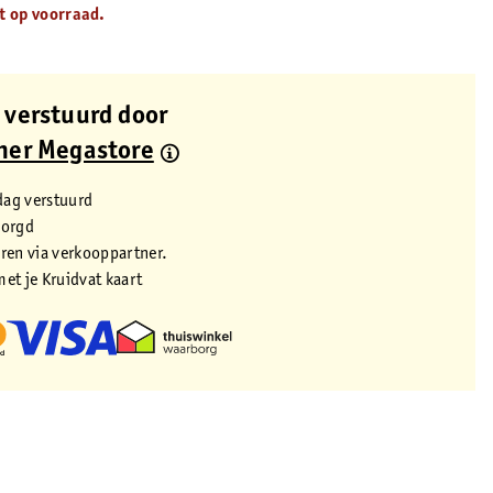
t op voorraad.
 verstuurd door
ner Megastore
dag verstuurd
zorgd
eren via verkooppartner.
met je Kruidvat kaart