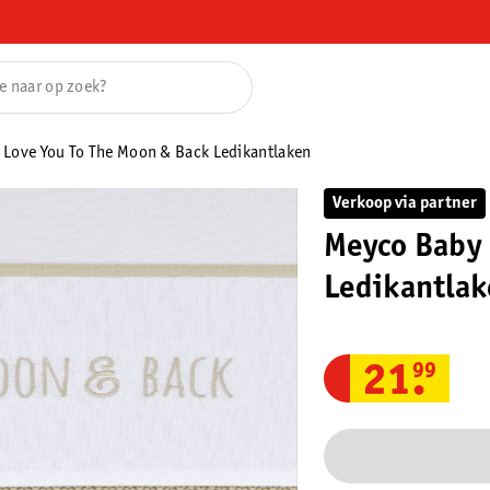
Love You To The Moon & Back Ledikantlaken
Verkoop via partner
Meyco Baby 
Ledikantla
21
.
99