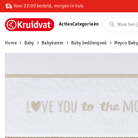
Voor 22:00 besteld, morgen in huis
Acties
Categorieën
Home
Baby
Babykamer
Baby beddengoed
Meyco Baby 