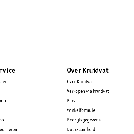
t laken is gemaakt van 100% katoen,
leintje.
rvice
Over Kruidvat
agen
Over Kruidvat
Verkopen via Kruidvat
eren
Pers
Winkelformule
do
Bedrijfsgegevens
tourneren
Duurzaamheid