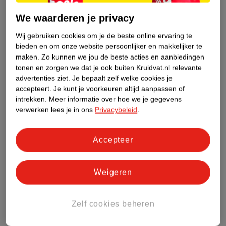
Productinformatie
We waarderen je privacy
Wij gebruiken cookies om je de beste online ervaring te
Etiketinformatie
bieden en om onze website persoonlijker en makkelijker te
maken.
Zo kunnen we jou de beste acties en aanbiedingen
Nature Impact Score
tonen en zorgen we dat je ook buiten Kruidvat.nl relevante
advertenties ziet.
Je bepaalt zelf welke cookies je
Dit product heeft (nog) geen Nature
accepteert.
Je kunt je voorkeuren altijd aanpassen of
Impact Score.
intrekken.
Meer informatie over hoe we je gegevens
Meer informatie
verwerken lees je in ons
Privacybeleid
.
Accepteer
Bestel & Bezorginformatie
Weigeren
Bekijk ook
Zelf cookies beheren
Meer
Mexx
Alle Damesparfum