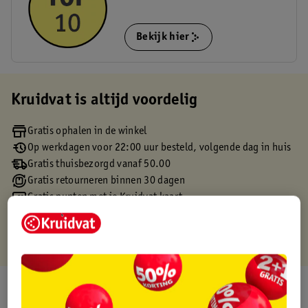
Bekijk hier
Kruidvat is altijd voordelig
Gratis ophalen in de winkel
Op werkdagen voor 22:00 uur besteld, volgende dag in huis
Gratis thuisbezorgd vanaf 50.00
Gratis retourneren binnen 30 dagen
Gratis punten met je Kruidvat kaart
Over dit product