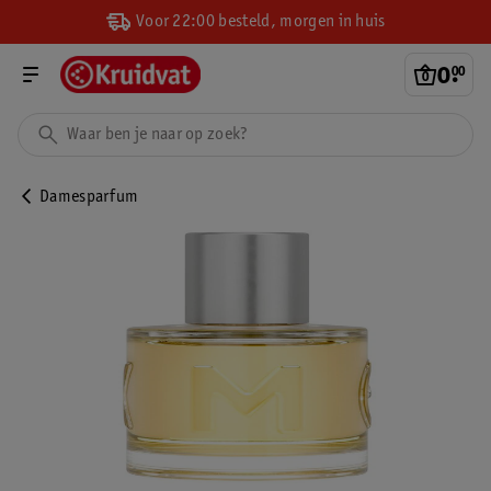
Voor 22:00 besteld, morgen in huis
0
.
00
Damesparfum