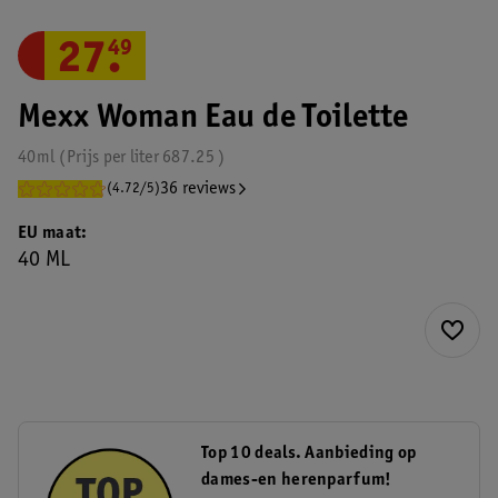
27
.
49
Mexx Woman Eau de Toilette
40ml
Prijs per
liter
687.25
36 reviews
(4.72/5)
EU maat
40 ML
Top 10 deals. Aanbieding op
dames-en herenparfum!