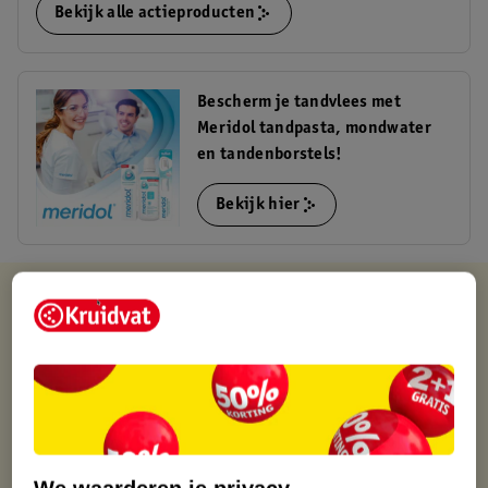
Bekijk alle actieproducten
Bescherm je tandvlees met
Meridol tandpasta, mondwater
en tandenborstels!
Bekijk hier
Kruidvat is altijd voordelig
Gratis ophalen in de winkel
Op werkdagen voor 22:00 uur besteld, volgende dag in huis
Gratis thuisbezorgd vanaf 50.00
Gratis retourneren binnen 30 dagen
Gratis punten met je Kruidvat kaart