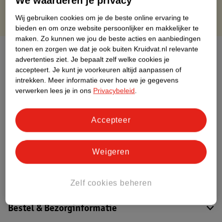
We waarderen je privacy
Wij gebruiken cookies om je de beste online ervaring te
bieden en om onze website persoonlijker en makkelijker te
maken.
Zo kunnen we jou de beste acties en aanbiedingen
tonen en zorgen we dat je ook buiten Kruidvat.nl relevante
Over dit product
advertenties ziet.
Je bepaalt zelf welke cookies je
accepteert.
Je kunt je voorkeuren altijd aanpassen of
Productinformatie
intrekken.
Meer informatie over hoe we je gegevens
verwerken lees je in ons
Privacybeleid
.
Etiketinformatie
Accepteer
Nature Impact Score
Dit product heeft (nog) geen Nature
Weigeren
Impact Score.
Meer informatie
Zelf cookies beheren
Bestel & Bezorginformatie