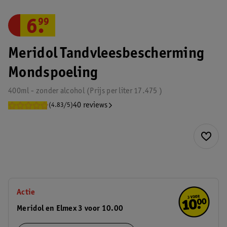
6
.
99
Meridol Tandvleesbescherming
Mondspoeling
400ml - zonder alcohol
Prijs per
liter
17.475
40 reviews
(4.83/5)
Actie
Meridol en Elmex 3 voor 10.00