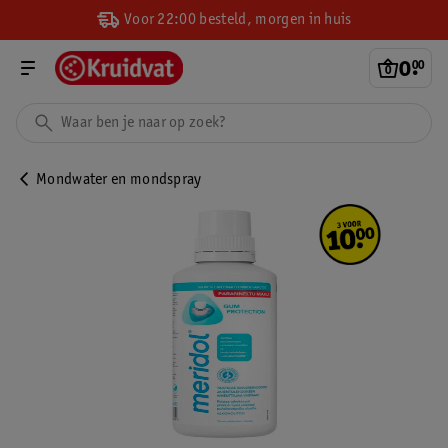
Voor 22:00 besteld, morgen in huis
0
.
00
Mondwater en mondspray