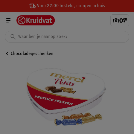
Voor 22:00 besteld, morgen in huis
0
.
00
Chocoladegeschenken