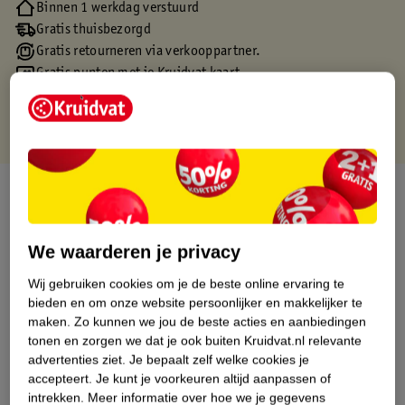
Binnen 1 werkdag verstuurd
Gratis thuisbezorgd
Gratis retourneren via verkooppartner.
Gratis punten met je Kruidvat kaart
Over dit product
Productinformatie
We waarderen je privacy
Wij gebruiken cookies om je de beste online ervaring te
Etiketinformatie
bieden en om onze website persoonlijker en makkelijker te
maken.
Zo kunnen we jou de beste acties en aanbiedingen
Nature Impact Score
tonen en zorgen we dat je ook buiten Kruidvat.nl relevante
advertenties ziet.
Je bepaalt zelf welke cookies je
Dit product heeft (nog) geen Nature
accepteert.
Je kunt je voorkeuren altijd aanpassen of
Impact Score.
intrekken.
Meer informatie over hoe we je gegevens