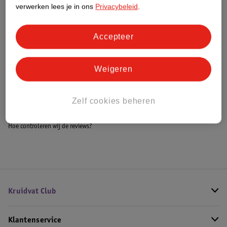
Meer informatie
verwerken lees je in ons
Privacybeleid
.
Accepteer
Bestel & Bezorginformatie
Weigeren
Bekijk ook
Zelf cookies beheren
Meer
Merci
Alle Chocoladegeschenken
Hoe controleren wij de reviews?
Kruidvat Club
Klantenservice