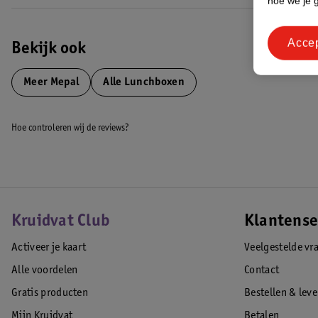
hoe we je 
Acce
Bekijk ook
Meer
Mepal
Alle Lunchboxen
Hoe controleren wij de reviews?
Kruidvat Club
Klantense
Activeer je kaart
Veelgestelde vr
Alle voordelen
Contact
Gratis producten
Bestellen & lev
Mijn Kruidvat
Betalen