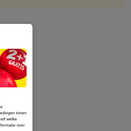
te
iedingen tonen
zelf welke
formatie over