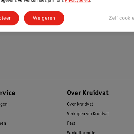
gegevens verwerken lees je in ons
Privacybeleid
.
pteer
Weigeren
Zelf cooki
rvice
Over Kruidvat
agen
Over Kruidvat
Verkopen via Kruidvat
eren
Pers
Winkelformule