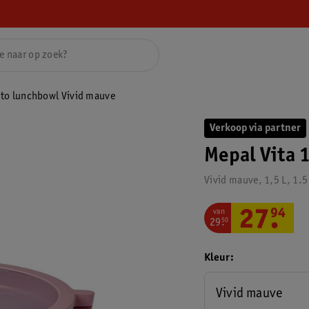
nto lunchbowl Vivid mauve
Verkoop via partner
Mepal Vita 
Vivid mauve, 1,5 L, 1.5
van
27
.
94
29
.
50
Kleur
Vivid mauve