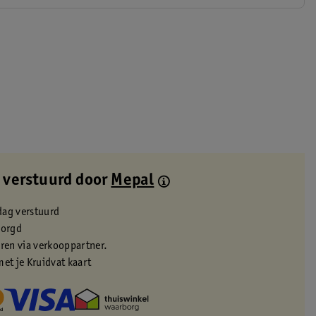
 verstuurd door
Mepal
dag verstuurd
zorgd
eren via verkooppartner.
met je Kruidvat kaart