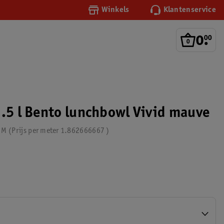
Winkels
Klantenservice
0
.
00
1.5 l Bento lunchbowl Vivid mauve
 M
Prijs per
meter
1.862666667