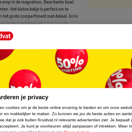
s erop in de magnetron. Deze bento bowl
ten. Het kleine bakje is perfect om te
in het grote compartiment met deksel. En in
 de bento lunchbowl lekvrij en kan die
 3 uitneembare bakjes • Lekdicht: zorgeloos
deksel • Vaatwasmachine- en
PA-vrij • Made in Holland • Beschikbaar in
cten zijn ideaal voor onderweg. De Mepal
mee kan in je tas. Creëer een heerlijke lunch
jd. De maaltijd kan altijd opgewarmd
je je maaltijd gescheiden houden en
en. zoals de Mepal Vita waterfles. Zo
core.
lunches! Over Mepal Mepal is al sinds 1950
 gebied van eten en drinken. De producten
rderen je privacy
jdse vormgeving en zitten vol slimmigheden
ken cookies om je de beste online ervaring te bieden en om onze websi
te schooldag. op kantoor. op de camping of
er en makkelijker te maken.
Zo kunnen we jou de beste acties en aanb
e dat je ook buiten Kruidvat.nl relevante advertenties ziet.
Je bepaalt 
accepteert.
Je kunt je voorkeuren altijd aanpassen of intrekken.
Meer in