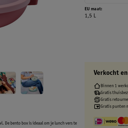
EU maat
1,5 L
Verkocht en
Binnen 1 werk
Gratis thuisbe
Gratis retourn
Gratis punten 
l. De bento box is ideaal om je lunch vers te