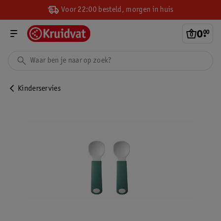
Voor 22:00 besteld, morgen in huis
0
.
00
Kinderservies