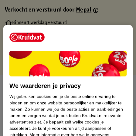
Verkocht en verstuurd door
Mepal
Binnen 1 werkdag verstuurd
Gratis thuisbezorgd
Gratis retourneren via verkooppartner.
Gratis punten met je Kruidvat kaart
Over dit product
We waarderen je privacy
Wij gebruiken cookies om je de beste online ervaring te
Productinformatie
bieden en om onze website persoonlijker en makkelijker te
maken.
Zo kunnen we jou de beste acties en aanbiedingen
tonen en zorgen we dat je ook buiten Kruidvat.nl relevante
Nature Impact Score
advertenties ziet.
Je bepaalt zelf welke cookies je
Dit product heeft (nog) geen Nature
accepteert.
Je kunt je voorkeuren altijd aanpassen of
Impact Score.
intrekken.
Meer informatie over hoe we je gegevens