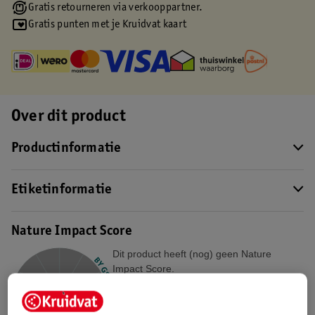
Gratis retourneren via verkooppartner.
Gratis punten met je Kruidvat kaart
Over dit product
Productinformatie
Etiketinformatie
Nature Impact Score
Dit product heeft (nog) geen Nature
Impact Score.
Meer informatie