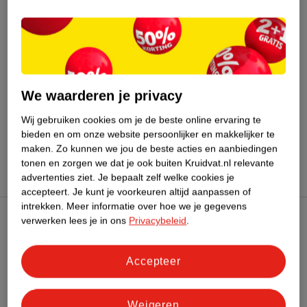
Bestel & Bezorginformatie
Bekijk ook
We waarderen je privacy
Meer
Medisana
Alle Inhalator
Wij gebruiken cookies om je de beste online ervaring te
bieden en om onze website persoonlijker en makkelijker te
Hoe controleren wij de reviews?
maken.
Zo kunnen we jou de beste acties en aanbiedingen
tonen en zorgen we dat je ook buiten Kruidvat.nl relevante
advertenties ziet.
Je bepaalt zelf welke cookies je
accepteert.
Je kunt je voorkeuren altijd aanpassen of
intrekken.
Meer informatie over hoe we je gegevens
verwerken lees je in ons
Privacybeleid
.
Kruidvat Club
Accepteer
Klantenservice
Weigeren
Over Kruidvat