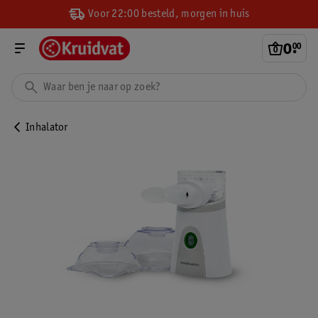
Voor 22:00 besteld, morgen in huis
0
.
00
Inhalator