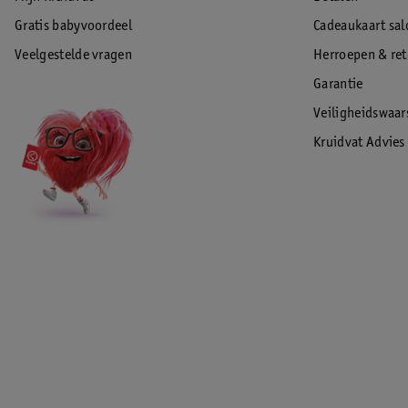
EAN code:4015588761201
Gratis babyvoordeel
Cadeaukaart sal
Veelgestelde vragen
Herroepen & re
Garantie
Veiligheidswaa
Kruidvat Advies