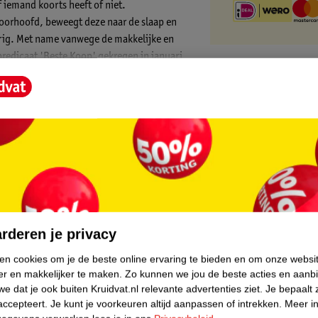
iemand koorts heeft of niet.
voorhoofd, beweegt deze naar de slaap en
rig. Met name vanwege de makkelijke en
edicaat 'Beste Koop' gekregen in januari
gstemperatuur, de temperatuur van
ij uitstek geschikt als thermometer voor
 de slaap. En daarnaast ook nuttig wanneer
 badwater of magnetronmaaltijd te meten.
manier om te kijken of er al verbetering
core.
 over het temperatuurverloop. Bij koorts
rderen je privacy
ken cookies om je de beste online ervaring te bieden en om onze websi
TN infrarood thermometer van Medisana
er en makkelijker te maken.
Zo kunnen we jou de beste acties en aanb
e dat je ook buiten Kruidvat.nl relevante advertenties ziet.
Je bepaalt 
accepteert.
Je kunt je voorkeuren altijd aanpassen of intrekken.
Meer in