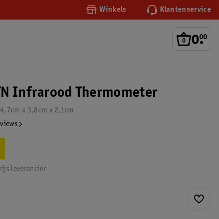
Winkels
Klantenservice
0
.
00
TN Infrarood Thermometer
14,7cm x 3,8cm x 2,1cm
eviews
ijs leverancier