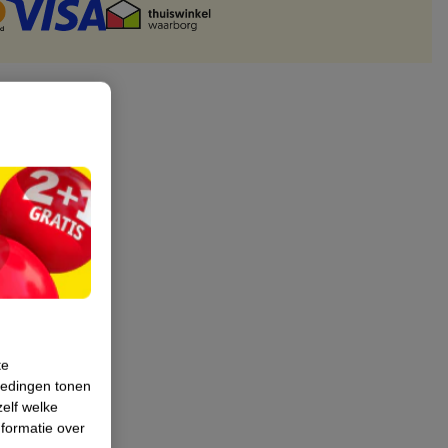
te
iedingen tonen
zelf welke
formatie over