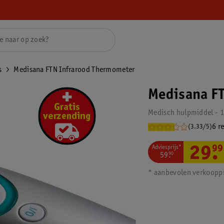
s
Medisana FTN Infrarood Thermometer
Medisana F
Medisch hulpmiddel - 
6 r
(3.33/5)
Adviesprijs*
29
.
99
59
.
90
* aanbevolen verkooppr