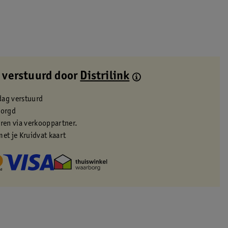
 verstuurd door
Distrilink
dag verstuurd
zorgd
eren via verkooppartner.
met je Kruidvat kaart