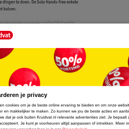
re dingen te doen. De Solo Hands-free enkele
nt kolven.
 van de opvang cup ga je comfortabel verder
 en daardoor samendrukken van de
free borstkolf ook maximaal gebruiksgemak
t en reinigt.
jk kunt plaatsen en je melk kunt zien
ssie automatisch te registreren.
core.
n overal te kolven. Dankzij de compacte kolf
j om te multitasken.
rderen je privacy
om de melkstroom te maximaliseren. De
ken cookies om je de beste online ervaring te bieden en om onze websi
het gladde oppervlak en de rand, die wijd
er en makkelijker te maken.
Zo kunnen we jou de beste acties en aanb
e dat je ook buiten Kruidvat.nl relevante advertenties ziet.
Je bepaalt 
 weegt slechts 76 gram en sluit perfect aan
accepteert.
Je kunt je voorkeuren altijd aanpassen of intrekken.
Meer in
el in je beha te dragen.