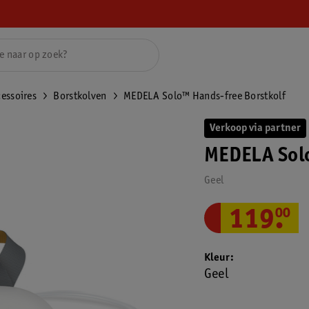
essoires
Borstkolven
MEDELA Solo™ Hands-free Borstkolf
Verkoop via partner
MEDELA Solo
Geel
119
.
00
Kleur
Geel