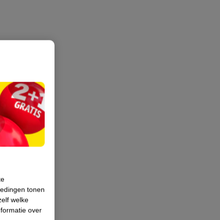
te
iedingen tonen
zelf welke
formatie over