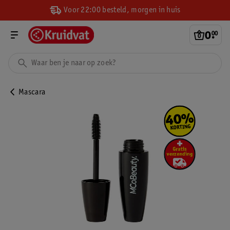
Voor 22:00 besteld, morgen in huis
0
.
00
Mascara