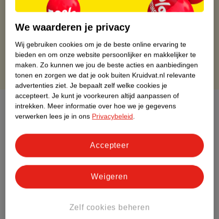
Op werkdagen voor 22:00 uur besteld, volgende dag in huis
Gratis thuisbezorgd vanaf 50.00
We waarderen je privacy
Gratis retourneren binnen 30 dagen
Gratis punten met je Kruidvat kaart
Wij gebruiken cookies om je de beste online ervaring te
bieden en om onze website persoonlijker en makkelijker te
maken.
Zo kunnen we jou de beste acties en aanbiedingen
tonen en zorgen we dat je ook buiten Kruidvat.nl relevante
advertenties ziet.
Je bepaalt zelf welke cookies je
accepteert.
Je kunt je voorkeuren altijd aanpassen of
Over dit product
intrekken.
Meer informatie over hoe we je gegevens
verwerken lees je in ons
Privacybeleid
.
Productinformatie
Accepteer
Etiketinformatie
Weigeren
Nature Impact Score
Dit product heeft (nog) geen Nature
Zelf cookies beheren
Impact Score.