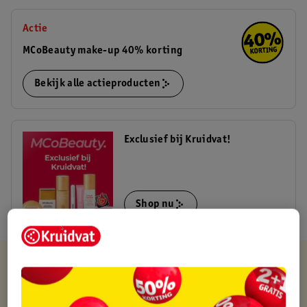
Actie
MCoBeauty make-up 40% korting
Bekijk alle actieproducten
Exclusief bij Kruidvat!
Shop nu
Kruidvat is altijd voordelig
Gratis ophalen in de winkel