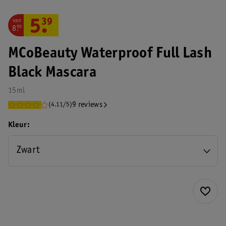
van
5
.
39
8
.
99
MCoBeauty Waterproof Full Lash
Black Mascara
15ml
9 reviews
(4.11/5)
Kleur
Zwart