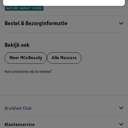
Meer informatie
Bestel & Bezorginformatie
Bekijk ook
Meer
MCoBeauty
Alle Mascara
Hoe controleren wij de reviews?
Kruidvat Club
Klantenservice