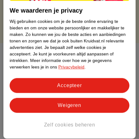
Gratis retourneren binnen 30 dagen
We waarderen je privacy
Gratis punten met je Kruidvat kaart
Wij gebruiken cookies om je de beste online ervaring te
bieden en om onze website persoonlijker en makkelijker te
maken.
Zo kunnen we jou de beste acties en aanbiedingen
tonen en zorgen we dat je ook buiten Kruidvat.nl relevante
advertenties ziet.
Je bepaalt zelf welke cookies je
Over dit product
accepteert.
Je kunt je voorkeuren altijd aanpassen of
intrekken.
Meer informatie over hoe we je gegevens
Productinformatie
verwerken lees je in ons
Privacybeleid
.
Etiketinformatie
Accepteer
Nature Impact Score
Weigeren
Dit product heeft (nog) geen Nature
Impact Score.
Zelf cookies beheren
Meer informatie