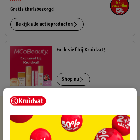
Gratis thuisbezorgd
Bekijk alle actieproducten
Exclusief bij Kruidvat!
Shop nu
Kruidvat is altijd voordelig
Gratis ophalen in de winkel
Op werkdagen voor 22:00 uur besteld, volgende dag in huis
Gratis thuisbezorgd vanaf 50.00