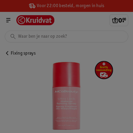
Voor 22:00 besteld, morgen in huis
0
.
00
Fixing sprays