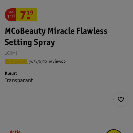
van
7
.
19
11
.
99
MCoBeauty Miracle Flawless
Setting Spray
100ml
12 reviews
(4.75/5)
Kleur
Transparant
Actie