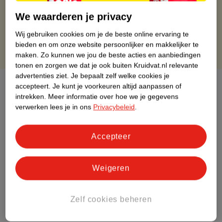
Gratis retourneren binnen 30 dagen
We waarderen je privacy
Gratis punten met je Kruidvat kaart
Wij gebruiken cookies om je de beste online ervaring te
bieden en om onze website persoonlijker en makkelijker te
maken.
Zo kunnen we jou de beste acties en aanbiedingen
tonen en zorgen we dat je ook buiten Kruidvat.nl relevante
advertenties ziet.
Je bepaalt zelf welke cookies je
Over dit product
accepteert.
Je kunt je voorkeuren altijd aanpassen of
intrekken.
Meer informatie over hoe we je gegevens
Productinformatie
verwerken lees je in ons
Privacybeleid
.
Etiketinformatie
Accepteer
Nature Impact Score
Weigeren
Dit product heeft (nog) geen Nature
Impact Score.
Zelf cookies beheren
Meer informatie