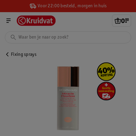
Voor 22:00 besteld, morgen in huis
0
.
00
Fixing sprays