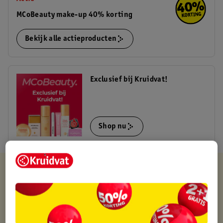
MCoBeauty make-up 40% korting
Bekijk alle actieproducten
Exclusief bij Kruidvat!
Shop nu
Kruidvat is altijd voordelig
Gratis ophalen in de winkel
Op werkdagen voor 22:00 uur besteld, volgende dag in huis
Gratis thuisbezorgd vanaf 50.00