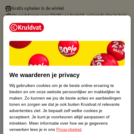
Gratis ophalen in de winkel
Op werkdagen voor 22:00 uur besteld, volgende dag in huis
Gratis thuisbezorgd vanaf 50.00
Gratis retourneren binnen 30 dagen
Gratis punten met je Kruidvat kaart
We waarderen je privacy
Over dit product
Wij gebruiken cookies om je de beste online ervaring te
Productinformatie
bieden en om onze website persoonlijker en makkelijker te
maken.
Zo kunnen we jou de beste acties en aanbiedingen
tonen en zorgen we dat je ook buiten Kruidvat.nl relevante
Etiketinformatie
advertenties ziet.
Je bepaalt zelf welke cookies je
accepteert.
Je kunt je voorkeuren altijd aanpassen of
intrekken.
Meer informatie over hoe we je gegevens
Nature Impact Score
verwerken lees je in ons
Privacybeleid
.