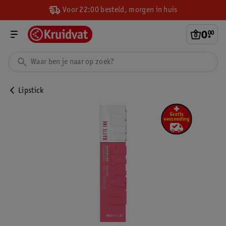
Voor 22:00 besteld, morgen in huis
0
.
00
Lipstick