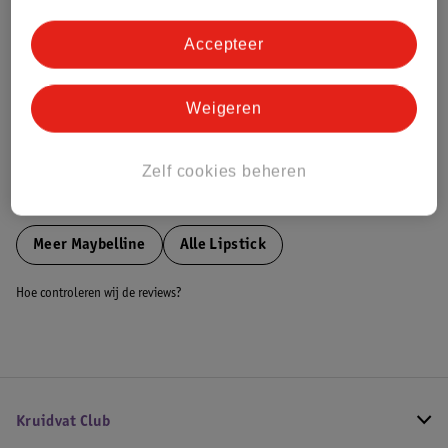
Dit product heeft (nog) geen Nature
Impact Score.
Accepteer
Meer informatie
Weigeren
Bestel & Bezorginformatie
Zelf cookies beheren
Bekijk ook
Meer
Maybelline
Alle Lipstick
Hoe controleren wij de reviews?
Kruidvat Club