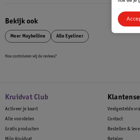
hoe we je 
Acce
Bekijk ook
Meer
Maybelline
Alle Eyeliner
Hoe controleren wij de reviews?
Kruidvat Club
Klantense
Activeer je kaart
Veelgestelde vr
Alle voordelen
Contact
Gratis producten
Bestellen & lev
Mijn Kruidvat
Betalen