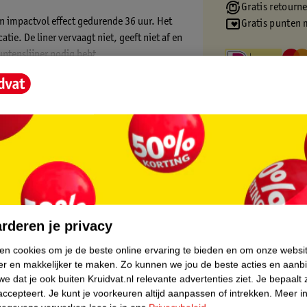
Gratis retourn
en impactvol effect gedurende 36 uur. Het
Gratis punten 
tie. De liner vervaagt niet, geeft niet af en
untenslijper nodig hebt.
 allergieën en geschikt voor gevoelige ogen
core.
rderen je privacy
ken cookies om je de beste online ervaring te bieden en om onze websi
er en makkelijker te maken.
Zo kunnen we jou de beste acties en aanb
e dat je ook buiten Kruidvat.nl relevante advertenties ziet.
Je bepaalt 
accepteert.
Je kunt je voorkeuren altijd aanpassen of intrekken.
Meer in