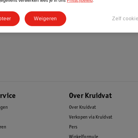
gegevens verwerken lees je in ons
Privacybeleid
.
pteer
Weigeren
Zelf cooki
rvice
Over Kruidvat
agen
Over Kruidvat
Verkopen via Kruidvat
eren
Pers
Winkelformule