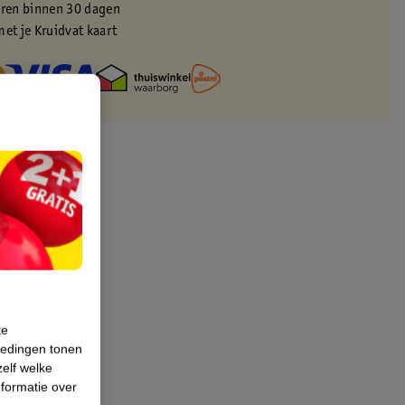
eren binnen 30 dagen
met je Kruidvat kaart
te
iedingen tonen
zelf welke
formatie over