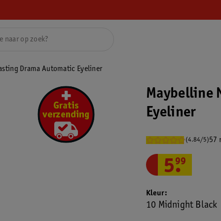
asting Drama Automatic Eyeliner
Maybelline 
Eyeliner
57 
(4.84/5)
5
.
99
Kleur
10 Midnight Black