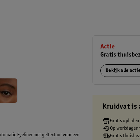
Actie
Gratis thuisbe
Bekijk alle act
Kruidvat is 
Gratis ophalen
Op werkdagen v
tomatic Eyeliner met geltextuur voor een
Gratis thuisbe