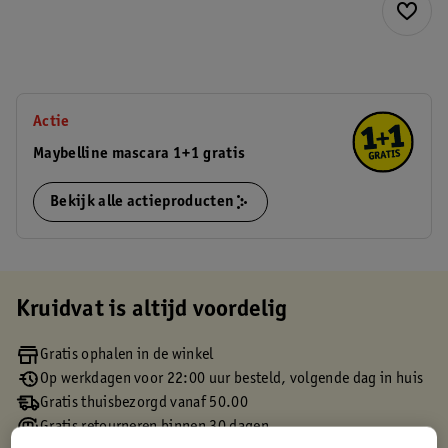
Actie
Maybelline mascara 1+1 gratis
Bekijk alle actieproducten
Kruidvat is altijd voordelig
Gratis ophalen in de winkel
Op werkdagen voor 22:00 uur besteld, volgende dag in huis
Gratis thuisbezorgd vanaf 50.00
Gratis retourneren binnen 30 dagen