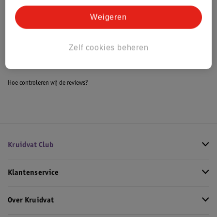
Bestel & Bezorginformatie
Weigeren
Bekijk ook
Zelf cookies beheren
Meer
Maybelline
Alle Mascara
Hoe controleren wij de reviews?
Kruidvat Club
Klantenservice
Over Kruidvat