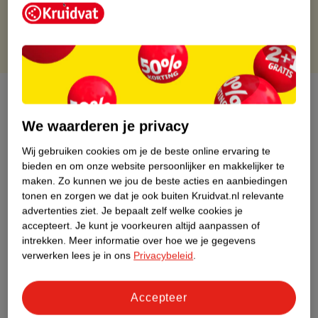
Gratis punten met je Kruidvat kaart
Over dit product
We waarderen je privacy
Productinformatie
Wij gebruiken cookies om je de beste online ervaring te
bieden en om onze website persoonlijker en makkelijker te
Etiketinformatie
maken.
Zo kunnen we jou de beste acties en aanbiedingen
tonen en zorgen we dat je ook buiten Kruidvat.nl relevante
Nature Impact Score
advertenties ziet.
Je bepaalt zelf welke cookies je
accepteert.
Je kunt je voorkeuren altijd aanpassen of
Dit product heeft (nog) geen Nature
intrekken.
Meer informatie over hoe we je gegevens
Impact Score.
verwerken lees je in ons
Privacybeleid
.
Meer informatie
Accepteer