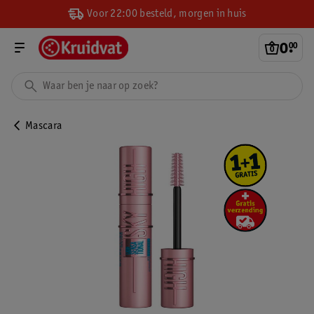
Voor 22:00 besteld, morgen in huis
0
.
00
Mascara