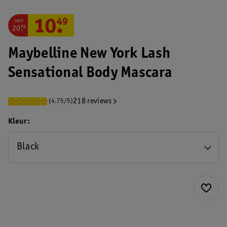
van
10
.
49
20
.
99
Maybelline New York Lash
Sensational Body Mascara
218 reviews
(4.75/5)
Kleur
Black