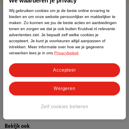
We waarderen je privacy
Wij gebruiken cookies om je de beste online ervaring te
Over dit product
bieden en om onze website persoonlijker en makkelijker te
maken.
Zo kunnen we jou de beste acties en aanbiedingen
Productinformatie
tonen en zorgen we dat je ook buiten Kruidvat.nl relevante
advertenties ziet.
Je bepaalt zelf welke cookies je
accepteert.
Je kunt je voorkeuren altijd aanpassen of
Etiketinformatie
intrekken.
Meer informatie over hoe we je gegevens
verwerken lees je in ons
Privacybeleid
.
Nature Impact Score
Dit product heeft (nog) geen Nature
Accepteer
Impact Score.
Meer informatie
Weigeren
Bestel & Bezorginformatie
Zelf cookies beheren
Bekijk ook