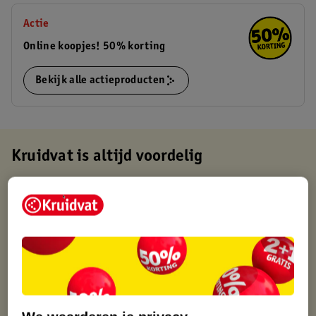
Actie
Online koopjes! 50% korting
Bekijk alle actieproducten
Kruidvat is altijd voordelig
Gratis ophalen in de winkel
Op werkdagen voor 22:00 uur besteld, volgende dag in huis
Gratis thuisbezorgd vanaf 50.00
Gratis retourneren binnen 30 dagen
Gratis punten met je Kruidvat kaart