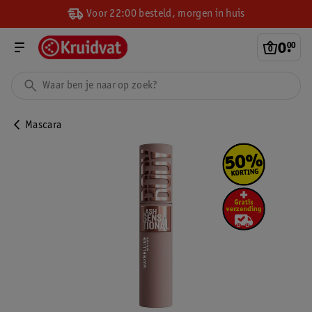
Voor 22:00 besteld, morgen in huis
0
.
00
Mascara