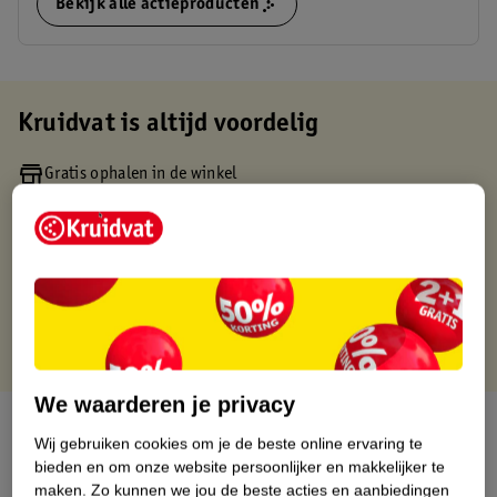
Bekijk alle actieproducten
Kruidvat is altijd voordelig
Gratis ophalen in de winkel
Op werkdagen voor 22:00 uur besteld, volgende dag in huis
Gratis thuisbezorgd vanaf 50.00
Gratis retourneren binnen 30 dagen
Gratis punten met je Kruidvat kaart
We waarderen je privacy
Over dit product
Wij gebruiken cookies om je de beste online ervaring te
bieden en om onze website persoonlijker en makkelijker te
Productinformatie
maken.
Zo kunnen we jou de beste acties en aanbiedingen