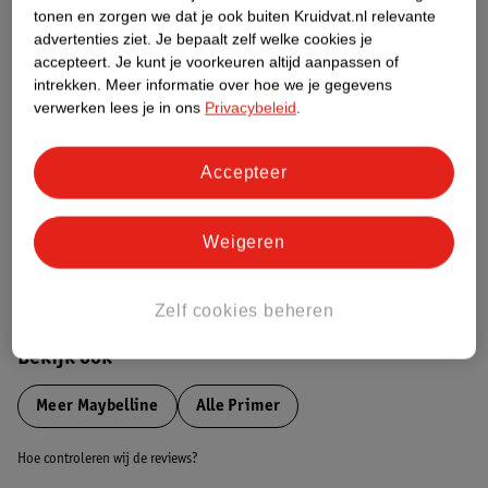
tonen en zorgen we dat je ook buiten Kruidvat.nl relevante
advertenties ziet.
Je bepaalt zelf welke cookies je
Etiketinformatie
accepteert.
Je kunt je voorkeuren altijd aanpassen of
intrekken.
Meer informatie over hoe we je gegevens
Nature Impact Score
verwerken lees je in ons
Privacybeleid
.
Dit product heeft (nog) geen Nature
Impact Score.
Accepteer
Meer informatie
Weigeren
Bestel & Bezorginformatie
Zelf cookies beheren
Bekijk ook
Meer
Maybelline
Alle Primer
Hoe controleren wij de reviews?