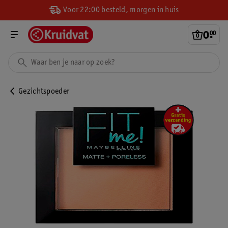
Voor 22:00 besteld, morgen in huis
0
.
00
Gezichtspoeder