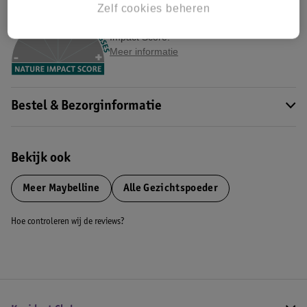
Nature Impact Score
Zelf cookies beheren
Dit product heeft (nog) geen Nature
Impact Score.
Meer informatie
Bestel & Bezorginformatie
Bekijk ook
Meer
Maybelline
Alle Gezichtspoeder
Hoe controleren wij de reviews?