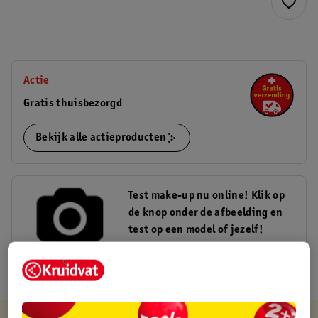
Actie
Gratis thuisbezorgd
Bekijk alle actieproducten
Test make-up nu online! Klik op
de knop onder de afbeelding en
test op een model of jezelf!