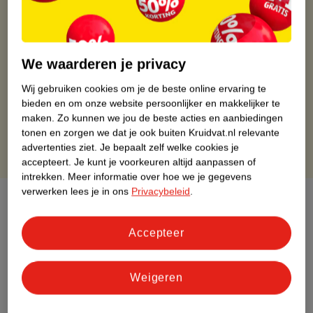
Kruidvat is altijd voordelig
Gratis ophalen in de winkel
Op werkdagen voor 22:00 uur besteld, volgende dag in huis
We waarderen je privacy
Gratis thuisbezorgd vanaf 50.00
Wij gebruiken cookies om je de beste online ervaring te
Gratis retourneren binnen 30 dagen
bieden en om onze website persoonlijker en makkelijker te
Gratis punten met je Kruidvat kaart
maken.
Zo kunnen we jou de beste acties en aanbiedingen
tonen en zorgen we dat je ook buiten Kruidvat.nl relevante
advertenties ziet.
Je bepaalt zelf welke cookies je
accepteert.
Je kunt je voorkeuren altijd aanpassen of
intrekken.
Meer informatie over hoe we je gegevens
verwerken lees je in ons
Privacybeleid
.
Over dit product
Productinformatie
Accepteer
Etiketinformatie
Weigeren