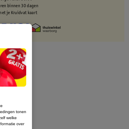
eren binnen 30 dagen
met je Kruidvat kaart
te
iedingen tonen
zelf welke
formatie over