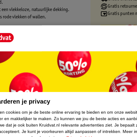
d.
Gratis retourn
 een vlekkeloze, natuurlijke dekking.
Gratis punten 
 rode vlekken of wallen.
ect
ngen
 een natuurlijke dekking geeft. De concealer
vrij van parfum.
core.
kt of als eerste stap van je basic teint
rderen je privacy
ken cookies om je de beste online ervaring te bieden en om onze websi
rs. Gebruik de concealer in een lichtere
er en makkelijker te maken.
Zo kunnen we jou de beste acties en aanb
de zelfde kleur als je huid om rode plekjes en
e dat je ook buiten Kruidvat.nl relevante advertenties ziet.
Je bepaalt 
accepteert.
Je kunt je voorkeuren altijd aanpassen of intrekken.
Meer in