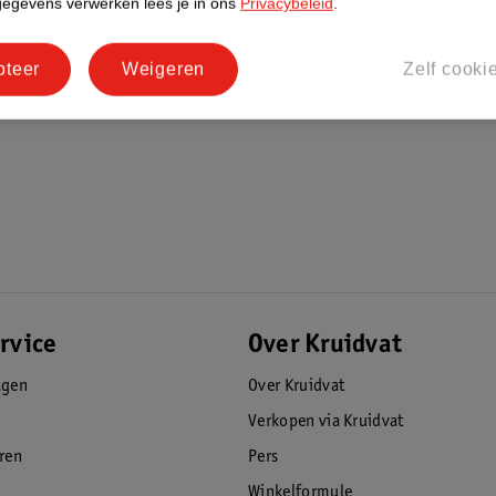
gegevens verwerken lees je in ons
Privacybeleid
.
ies zoals rode vlekken of wallen.
pteer
Weigeren
Zelf cooki
rvice
Over Kruidvat
agen
Over Kruidvat
Verkopen via Kruidvat
eren
Pers
Winkelformule