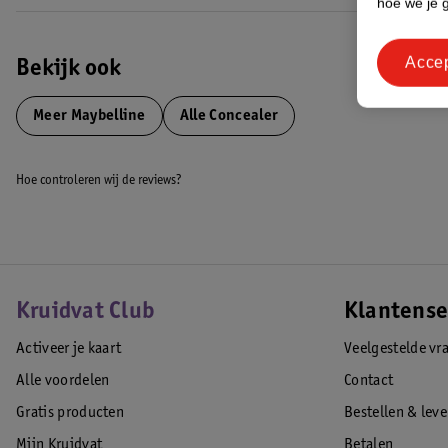
hoe we je 
Resultaat
Met de concealer camoufleer je gemakkelijk oneffenheden en imperfect
Acce
EAN code:0000030096639
Bekijk ook
Meer
Maybelline
Alle Concealer
Hoe controleren wij de reviews?
Kruidvat Club
Klantense
Activeer je kaart
Veelgestelde vr
Alle voordelen
Contact
Gratis producten
Bestellen & lev
Mijn Kruidvat
Betalen